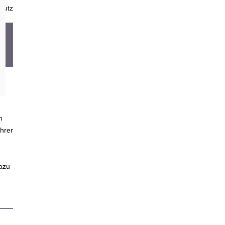
hutz
n
hrer
dazu