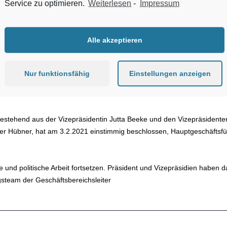
Service zu optimieren.
Weiterlesen
-
Impressum
Mediadaten
Impressum
Datensc
Zum Inhalt springen
Qualität
Wirtschaften
Verband
Kommentare
Alle akzeptieren
Nur funktionsfähig
Einstellungen anzeigen
tehend aus der Vizepräsidentin Jutta Beeke und den Vizepräsidente
er Hübner, hat am 3.2.2021 einstimmig beschlossen, Hauptgeschäftsfü
 und politische Arbeit fortsetzen. Präsident und Vizepräsidien haben 
steam der Geschäftsbereichsleiter