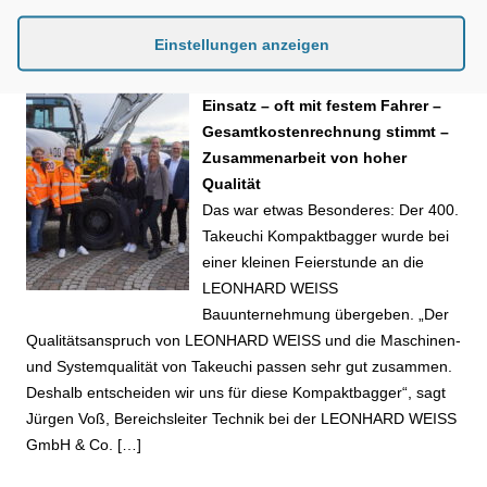
17. Juni 2026
Einstellungen anzeigen
Kompaktbagger überwiegend als
leistungstragende Maschinen im
Einsatz – oft mit festem Fahrer –
Gesamtkostenrechnung stimmt –
Zusammenarbeit von hoher
Qualität
Das war etwas Besonderes: Der 400.
Takeuchi Kompaktbagger wurde bei
einer kleinen Feierstunde an die
LEONHARD WEISS
Bauunternehmung übergeben. „Der
Qualitätsanspruch von LEONHARD WEISS und die Maschinen-
und Systemqualität von Takeuchi passen sehr gut zusammen.
Deshalb entscheiden wir uns für diese Kompaktbagger“, sagt
Jürgen Voß, Bereichsleiter Technik bei der LEONHARD WEISS
GmbH & Co. […]