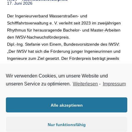
17. Juni 2026
Der Ingenieurverband Wasserstraßen- und
Schifffahrtsverwaltung e. V. verleiht seit 2023 im zweijährigen
Rhythmus für herausragende Bachelor- und Master-Arbeiten
den IWSV-Nachwuchsförderpreis.
Dipl.-Ing. Stefanie von Einem, Bundesvorsitzende des IWSV:
„Der IWSV hat sich die Förderung junger Ingenieurinnen und
Ingenieure zum Ziel gesetzt. Der Förderpreis beträgt jeweils
1.000 € für die beste Bachelor- und Masterarbeit. Wir würdigen
hiermit gezielt die Leistungen junger Menschen und werben
Wir verwenden Cookies, um unsere Website und
damit auch für eine Beschäftigung bei der Wasserstraßen- und
unseren Service zu optimieren.
Weiterlesen
-
Impressum
Schifffahrtsverwaltung.“
Eingereicht werden können ab dem 1. […]
Alle akzeptieren
Zum Artikel
→
Nur funktionsfähig
400ste Takeuchi an LEONHARD WEISS übergeben