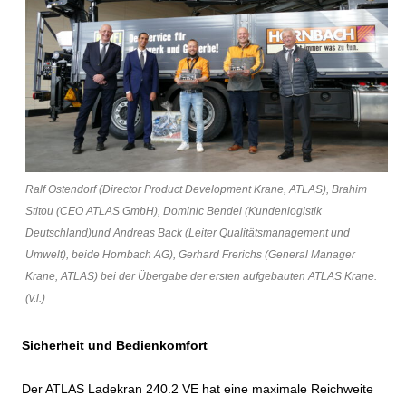
Ralf Ostendorf (Director Product Development Krane, ATLAS), Brahim
Stitou (CEO ATLAS GmbH), Dominic Bendel (Kundenlogistik
Deutschland)und Andreas Back (Leiter Qualitätsmanagement und
Umwelt), beide Hornbach AG), Gerhard Frerichs (General Manager
Krane, ATLAS) bei der Übergabe der ersten aufgebauten ATLAS Krane.
(v.l.)
Sicherheit und Bedienkomfort
Der ATLAS Ladekran 240.2 VE hat eine maximale Reichweite