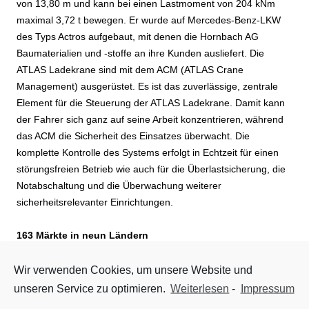
von 13,80 m und kann bei einen Lastmoment von 204 kNm
maximal 3,72 t bewegen. Er wurde auf Mercedes-Benz-LKW
des Typs Actros aufgebaut, mit denen die Hornbach AG
Baumaterialien und -stoffe an ihre Kunden ausliefert. Die
ATLAS Ladekrane sind mit dem ACM (ATLAS Crane
Management) ausgerüstet. Es ist das zuverlässige, zentrale
Element für die Steuerung der ATLAS Ladekrane. Damit kann
der Fahrer sich ganz auf seine Arbeit konzentrieren‚ während
das ACM die Sicherheit des Einsatzes überwacht. Die
komplette Kontrolle des Systems erfolgt in Echtzeit für einen
störungsfreien Betrieb wie auch für die Überlastsicherung, die
Notabschaltung und die Überwachung weiterer
sicherheitsrelevanter Einrichtungen.
163 Märkte in neun Ländern
Die Hornbach AG beschäftigt 23.000 Mitarbeiter in 163
Wir verwenden Cookies, um unsere Website und
Baumärkten, die in neun Länder Europas beheimatet sind. Sie
unseren Service zu optimieren.
Weiterlesen
-
Impressum
haben im vergangenen Jahr einen Umsatz von 5,5 Milliarden