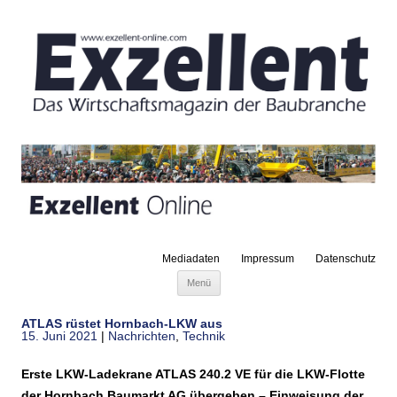
Mediadaten
Impressum
Datenschutz
Zum Inhalt springen
Menü
ATLAS rüstet Hornbach-LKW aus
15. Juni 2021
|
Nachrichten
,
Technik
Erste LKW-Ladekrane ATLAS 240.2 VE für die LKW-Flotte
der Hornbach Baumarkt AG übergeben – Einweisung der