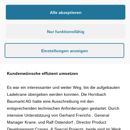
Euro erwirtschaftet. Das Unternehmen wurde 1877 in Landau
gegründet und hat heute in Bornheim/Pfalz seinen Hauptsitz
Alle akzeptieren
„Wir hatten die LKW-Flotte über einen gewissen Zeitraum
outgesourct. Jetzt nehmen wir dies wieder in eigene Hände um
Nur funktionsfähig
somit unseren Kunden den bestmöglichen Service bieten zu
können. Durch den Einsatz der Ladekrane profitieren
insbesondere unsere Profikunden. Deshalb haben wir LKW mit
Einstellungen anzeigen
den entsprechenden ATLAS Ladekranen gekauft“, sagt
Dominic Bendel, Kundenlogistik Deutschland.
Kundenwünsche effizient umsetzen
Es war ein interessanter und weiter Weg, bis die aufgebauten
Ladekrane übergeben werden konnten. Die Hornbach
Baumarkt AG hatte eine Ausschreibung mit den
entsprechenden technischen Anforderungen gestartet. Durch
intensive Unterstützung von Gerhard Frerichs , General
Manager Krane, und Ralf Ostendorf , Director Product
Developement Cranes & Special Projects, beide sind im Werk