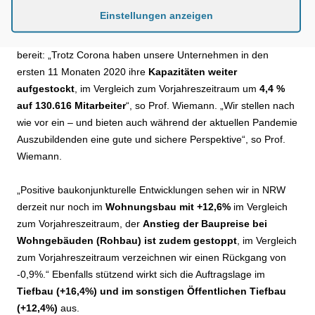
NRW nicht leisten!“
Einstellungen anzeigen
Für die Umsetzung stehen die Bauunternehmen in NRW
bereit: „Trotz Corona haben unsere Unternehmen in den
ersten 11 Monaten 2020 ihre
Kapazitäten weiter
aufgestockt
, im Vergleich zum Vorjahreszeitraum um
4,4 %
auf 130.616 Mitarbeiter
“, so Prof. Wiemann. „Wir stellen nach
wie vor ein – und bieten auch während der aktuellen Pandemie
Auszubildenden eine gute und sichere Perspektive“, so Prof.
Wiemann.
„Positive baukonjunkturelle Entwicklungen sehen wir in NRW
derzeit nur noch im
Wohnungsbau mit +12,6%
im Vergleich
zum Vorjahreszeitraum, der
Anstieg der Baupreise bei
Wohngebäuden (Rohbau) ist zudem gestoppt
, im Vergleich
zum Vorjahreszeitraum verzeichnen wir einen Rückgang von
-0,9%.“ Ebenfalls stützend wirkt sich die Auftragslage im
Tiefbau (+16,4%) und im sonstigen Öffentlichen Tiefbau
(+12,4%)
aus.