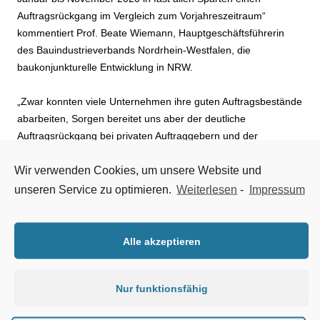
Auftragsrückgang im Vergleich zum Vorjahreszeitraum“
kommentiert Prof. Beate Wiemann, Hauptgeschäftsführerin
des Bauindustrieverbands Nordrhein-Westfalen, die
baukonjunkturelle Entwicklung in NRW.
„Zwar konnten viele Unternehmen ihre guten Auftragsbestände
abarbeiten, Sorgen bereitet uns aber der deutliche
Auftragsrückgang bei privaten Auftraggebern und der
Öffentlichen Hand“, so Wiemann zum Einbruch im
Wir verwenden Cookies, um unsere Website und
Wirtschaftshochbau von -14,3%
(Bundesweit -7,5%) und im
Öffentlichen Hochbau von -21,4%
(bundesweit +3%).
unseren Service zu optimieren.
Weiterlesen
-
Impressum
„Auch im
Straßenbau verzeichnen wir einen Rückgang von
-3,9%
, gleichzeitig gehen die
Baupreise im Straßenbau um
Alle akzeptieren
-0,7% zurück
, nachdem sie im Zweijahresvergleich noch um
+3,6% gestiegen waren. Ich appelliere deshalb an Bund, Land
Nur funktionsfähig
und Kommunen, eingeplante Investitionsmittel auch zu
vergeben – einen erneuten Investitionsstau können wir uns in