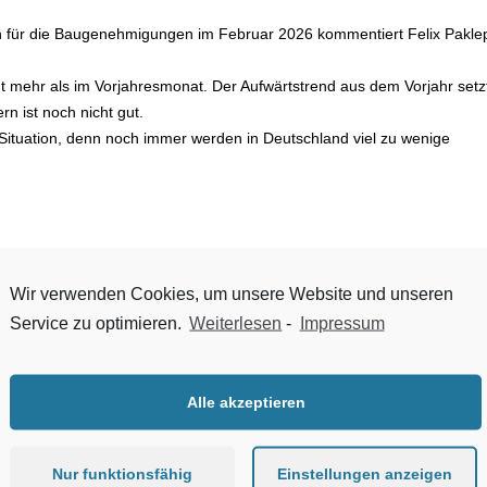
en für die Baugenehmigungen im Februar 2026 kommentiert Felix Pakle
mehr als im Vorjahresmonat. Der Aufwärtstrend aus dem Vorjahr setz
rn ist noch nicht gut.
 Situation, denn noch immer werden in Deutschland viel zu wenige
Wir verwenden Cookies, um unsere Website und unseren
igen Wachstumskurs
Service zu optimieren.
Weiterlesen
-
Impressum
eopolitischen Umfelds hat die Zeppelin Gruppe das Geschäftsjahr 2025
n Euro und einem Ergebnis vor Steuern von rund 135 Millionen Euro ze
Alle akzeptieren
r 2025 maßgeblich durch die Akquisition der PEPP Group B.V. geprägt.
rieb und Service von Caterpillar Produkten in den Niederlanden und
Nur funktionsfähig
Einstellungen anzeigen