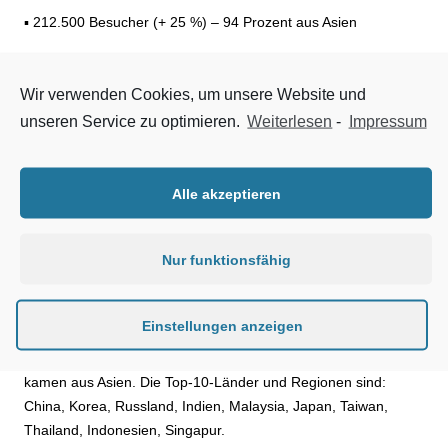
▪ 212.500 Besucher (+ 25 %) – 94 Prozent aus Asien
▪ 330.000 m²: bauma CHINA nutzt gesamte verfügbare
Wir verwenden Cookies, um unsere Website und
Ausstellungsfläche
unseren Service zu optimieren.
Weiterlesen
-
Impressum
Unter dem Motto „Our Competence Your Innovation“ fand die
9. Internationale Fachmesse für Baumaschinen,
Baustoffmaschinen, Baufahrzeuge und Baugeräte vom 27. bis
Alle akzeptieren
30. November im Shanghai New International Expo Centre
(SNIEC) statt. Auf einer Ausstellungsfläche von 330.000
Nur funktionsfähig
Quadratmetern, die um zwei zusätzliche Hallen erweitert
wurde, fanden sich insgesamt 3.350 Aussteller aus 38 Ländern
und Regionen ein – das entspricht einem Zuwachs von 13
Einstellungen anzeigen
Prozent im Vergleich zur Vorveranstaltung. Mit einem Plus von
25 Prozent zog die Messe 212.500 Besucher an – 94 Prozent
kamen aus Asien. Die Top-10-Länder und Regionen sind:
China, Korea, Russland, Indien, Malaysia, Japan, Taiwan,
Thailand, Indonesien, Singapur.