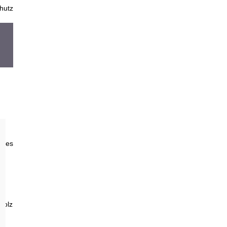
hutz
em es
e
Holz
nd