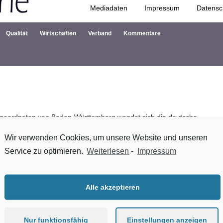
Mediadaten
Impressum
Datensc
Zum Inhalt springen
Qualität
Wirtschaften
Verband
Kommentare
bgeordneten von Baden-Württemberg wendet sich die deutsche
 des Holzbaus im Südwesten. „Was würde passieren“, fragt Dr. Ronald
Wir verwenden Cookies, um unsere Website und unseren
tuelle Investitionsinitiative pro E-Mobilität von VW unterstützt, ind
Service zu optimieren.
Weiterlesen
-
Impressum
rzeuge als Dienstwagen anzuschaffen? Ein Sturm der Entrüstung würd
Alle akzeptieren
-Offensive“, so Rast weiter, „wenn man weiß, dass das Land Baden-
ben erwirtschaftete das Land Baden-Württemberg mit dem Verkauf von 
50 Millionen Euro bei einer Umsatzrendite von fast 25 Prozent. „Das La
Nur funktionsfähig
Einstellungen anzeigen