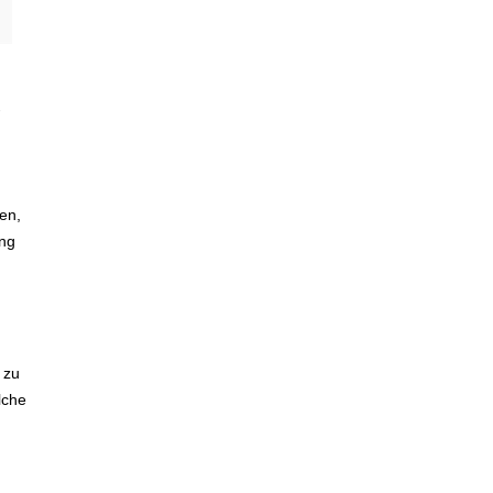
-
en,
ung
 zu
lche