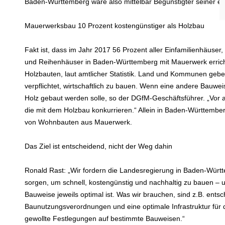
Baden-Württemberg wäre also mittelbar Begünstigter seiner eig
Mauerwerksbau 10 Prozent kostengünstiger als Holzbau
Fakt ist, dass im Jahr 2017 56 Prozent aller Einfamilienhäuser
und Reihenhäuser in Baden-Württemberg mit Mauerwerk erricht
Holzbauten, laut amtlicher Statistik. Land und Kommunen gebe
verpflichtet, wirtschaftlich zu bauen. Wenn eine andere Bauwe
Holz gebaut werden solle, so der DGfM-Geschäftsführer. „Vor 
die mit dem Holzbau konkurrieren.“ Allein in Baden-Württember
von Wohnbauten aus Mauerwerk.
Das Ziel ist entscheidend, nicht der Weg dahin
Ronald Rast: „Wir fordern die Landesregierung in Baden-Würt
sorgen, um schnell, kostengünstig und nachhaltig zu bauen –
Bauweise jeweils optimal ist. Was wir brauchen, sind z.B. ent
Baunutzungsverordnungen und eine optimale Infrastruktur für d
gewollte Festlegungen auf bestimmte Bauweisen.“