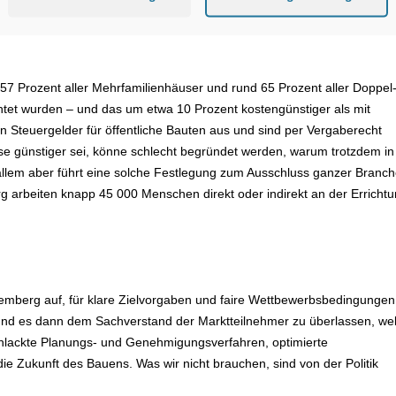
enen Förderpolitik.“
, 57 Prozent aller Mehrfamilienhäuser und rund 65 Prozent aller Doppel
et wurden – und das um etwa 10 Prozent kostengünstiger als mit
n Steuergelder für öffentliche Bauten aus und sind per Vergaberecht
ise günstiger sei, könne schlecht begründet werden, warum trotzdem in
allem aber führt eine solche Festlegung zum Ausschluss ganzer Branch
g arbeiten knapp 45 000 Menschen direkt oder indirekt an der Erricht
temberg auf, für klare Zielvorgaben und faire Wettbewerbsbedingungen
 und es dann dem Sachverstand der Marktteilnehmer zu überlassen, we
schlackte Planungs- und Genehmigungsverfahren, optimierte
ie Zukunft des Bauens. Was wir nicht brauchen, sind von der Politik