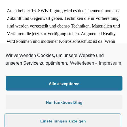
Auch bei der 16. SWB Tagung wird es den Themenkanon aus
Zukunft und Gegenwart geben. Techniken die in Vorbereitung
sind werden vorgestellt und ebenso Techniken, Materialien und
Verfahren die jetzt zur Verfügung stehen. Augmented Reality
wird kommen und moderner Korrosisonsschutz ist da. Wenn
man diese beiden Themen, die im Rahmen der 16. SWB
Wir verwenden Cookies, um unsere Website und
Tagung referiert werden, nebeneinander stellt, dann macht dies
unseren Service zu optimieren.
Weiterlesen
-
Impressum
deutlich wie groß die Spannbreite des Handwerkszeugs ist,
dass man beherrschen sollte.
Alle akzeptieren
Nun, die Tagung knüpft die Verbindnung von modern zu
Zukunft. Wobei man im Auge haben sollte, dass die Zukunft
sehr rasch Gegenwart ist.
Nur funktionsfähig
Damit Thematiken auch tiefgehend bearbeitet werden können,
Einstellungen anzeigen
haben wir, der guten Nachfrage aus der vergangenen