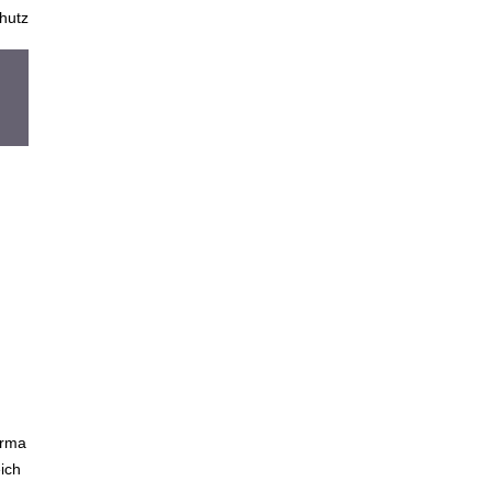
hutz
,
g
irma
ich