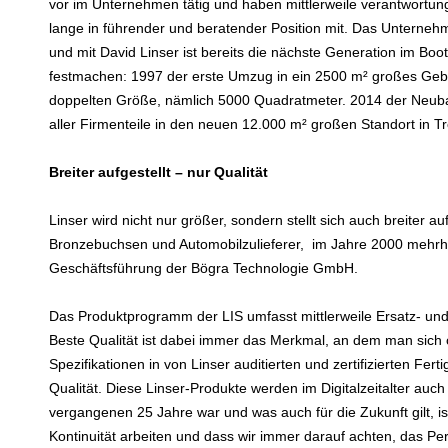
vor im Unternehmen tätig und haben mittlerweile verantwortungs
lange in führender und beratender Position mit. Das Unternehme
und mit David Linser ist bereits die nächste Generation im 
festmachen: 1997 der erste Umzug in ein 2500 m² großes Geb
doppelten Größe, nämlich 5000 Quadratmeter. 2014 der Neuba
aller Firmenteile in den neuen 12.000 m² großen Standort in Tr
Breiter aufgestellt – nur Qualität
Linser wird nicht nur größer, sondern stellt sich auch breiter 
Bronzebuchsen und Automobilzulieferer, im Jahre 2000 mehrhe
Geschäftsführung der Bögra Technologie GmbH.
Das Produktprogramm der LIS umfasst mittlerweile Ersatz- und
Beste Qualität ist dabei immer das Merkmal, an dem man sich 
Spezifikationen in von Linser auditierten und zertifizierten Fer
Qualität. Diese Linser-Produkte werden im Digitalzeitalter au
vergangenen 25 Jahre war und was auch für die Zukunft gilt, i
Kontinuität arbeiten und dass wir immer darauf achten, das Per