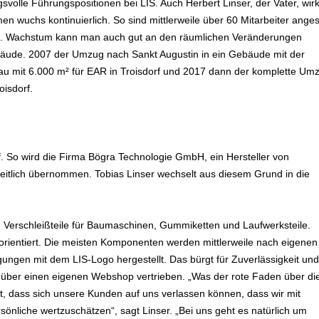
volle Führungspositionen bei LIS. Auch Herbert Linser, der Vater, wir
n wuchs kontinuierlich. So sind mittlerweile über 60 Mitarbeiter angest
Boot. Wachstum kann man auch gut an den räumlichen Veränderungen
äude. 2007 der Umzug nach Sankt Augustin in ein Gebäude mit der
u mit 6.000 m² für EAR in Troisdorf und 2017 dann der komplette Um
oisdorf.
auf. So wird die Firma Bögra Technologie GmbH, ein Hersteller von
itlich übernommen. Tobias Linser wechselt aus diesem Grund in die
 Verschleißteile für Baumaschinen, Gummiketten und Laufwerksteile.
orientiert. Die meisten Komponenten werden mittlerweile nach eigenen
tigungen mit dem LIS-Logo hergestellt. Das bürgt für Zuverlässigkeit und
ch über einen eigenen Webshop vertrieben. „Was der rote Faden über di
st, dass sich unsere Kunden auf uns verlassen können, dass wir mit
sönliche wertzuschätzen“, sagt Linser. „Bei uns geht es natürlich um