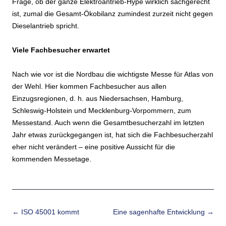
Frage, ob der ganze Elektroantrieb-Hype wirklich sachgerecht
ist, zumal die Gesamt-Ökobilanz zumindest zurzeit nicht gegen
Dieselantrieb spricht.
Viele Fachbesucher erwartet
Nach wie vor ist die Nordbau die wichtigste Messe für Atlas von
der Wehl. Hier kommen Fachbesucher aus allen
Einzugsregionen, d. h. aus Niedersachsen, Hamburg,
Schleswig-Holstein und Mecklenburg-Vorpommern, zum
Messestand. Auch wenn die Gesamtbesucherzahl im letzten
Jahr etwas zurückgegangen ist, hat sich die Fachbesucherzahl
eher nicht verändert – eine positive Aussicht für die
kommenden Messetage.
Beitrags-Navigation
←
ISO 45001 kommt
Eine sagenhafte Entwicklung
→