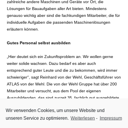
zahlreiche andere Maschinen und Geräte vor Ort, die
Lösungen für Bauaufgaben aller Art bieten. Mindestens
genauso wichtig aber sind die fachkundigen Mitarbeiter, die für
individuelle Aufgaben die passenden Maschinenlösungen
erläutern können.
Gutes Personal selbst ausbilden
„Hier deutet sich ein Zukunftsproblem an. Wir wollen gerne
weiter solide wachsen. Dazu bedarf es aber auch
entsprechend guter Leute und die zu bekommen, wird immer
schwieriger“, sagt Reinhard von der Wehl, Geschäftsführer von
ATLAS von der Wehl. Die von der Wehl Gruppe hat über 200
Mitarbeiter und versucht, aus dem Pool der eigenen
Auszubildenden, das sind zurzeit 35, fachlich gut ausgebildete
Mitarbeiter zu gewinnen. Auch in diesem Jahr sind wieder elf
Wir verwenden Cookies, um unsere Website und
neue Auszubildende eingestellt worden. Das ist eine gute
unseren Service zu optimieren.
Weiterlesen
-
Impressum
Voraussetzung für solides Voranschreiten in die Zukunft.