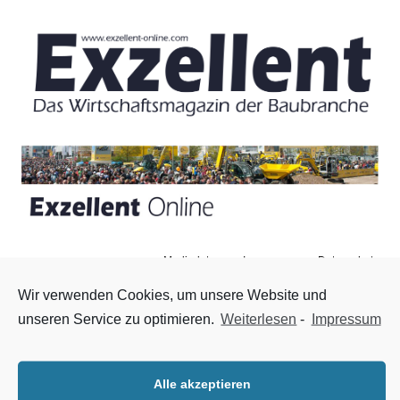
Mediadaten
Impressum
Datenschutz
Zum Inhalt springen
Menü
Wir verwenden Cookies, um unsere Website und
unseren Service zu optimieren.
Weiterlesen
-
Impressum
Messe Neumünster erfolgreich
18. September 2017
|
Nachrichten
,
Startseite
Mit großem Interesse an den Sonderschauen „Grün in die
Alle akzeptieren
Stadt!“ und „Digitalisierung am Bau“ ist heute (17. September