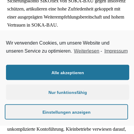
Sicherungskonto SIKOflex von SOKA-BAU gegen Insolvenz
schützen, artikulieren eine hohe Zufriedenheit gekoppelt mit
einer ausgeprägten Weiterempfehlungsbereitschaft und hohem
Vertrauen in SOKA-BAU.
Das sind die wichtigsten Ergebnisse einer aktuellen
Wir verwenden Cookies, um unsere Website und
Kundenbefragung von SOKA-BAU. Befragt wurden 57
unseren Service zu optimieren.
Weiterlesen
-
Impressum
SIKOflex-Kunden. Etwas mehr als die Hälfte der Befragten
waren Unternehmen mit maximal 15 Mitarbeitern, 17 % der
Unternehmen haben 50 und mehr Mitarbeiter. Auf einer Skala
Alle akzeptieren
von eins bis fünf zeigen sich 96 % der Befragten sehr zufrieden
oder zufrieden mit SIKOflex. 93 % der Befragten würden
Nur funktionsfähig
SIKOflex weiterempfehlen und 26 % haben schon einmal eine
Empfehlung ausgesprochen. Die wichtigsten Kriterien bei der
Einstellungen anzeigen
Entscheidung für SIKOflex waren das Vertrauen und die
Bekanntheit von SOKA-BAU sowie die einfache und
unkomplizierte Kontoführung. Kleinbetriebe verwiesen darauf,