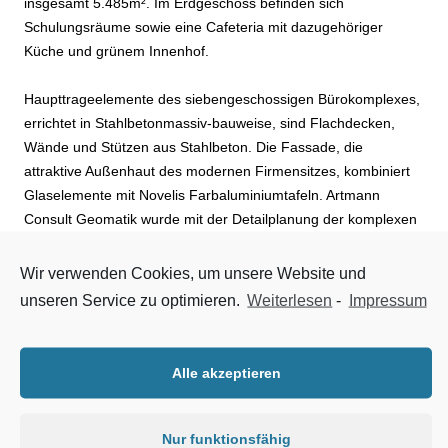
insgesamt 5.485m². Im Erdgeschoss befinden sich
Schulungsräume sowie eine Cafeteria mit dazugehöriger
Küche und grünem Innenhof.
Haupttrageelemente des siebengeschossigen Bürokomplexes,
errichtet in Stahlbetonmassiv-bauweise, sind Flachdecken,
Wände und Stützen aus Stahlbeton. Die Fassade, die
attraktive Außenhaut des modernen Firmensitzes, kombiniert
Glaselemente mit Novelis Farbaluminiumtafeln. Artmann
Consult Geomatik wurde mit der Detailplanung der komplexen
dreidimensionalen Aluminiumfassade beauftragt, Joachim
Dulitz Glas- und Leichtmetallbau GmbH setzte die Planung in
Wir verwenden Cookies, um unsere Website und
die Tat um. Als Fassadenmaterial wählte das Planungsteam
unseren Service zu optimieren.
Weiterlesen
-
Impressum
Novelis ff2®, bandbeschichtetes Aluminium mit einer AlMg3
Legierung für optimale Planheit. Die Alutafeln in den Farbtönen
Bronze, Beige und Effektgraumetallic zeichnen sich vor allem
Alle akzeptieren
durch eine langlebige, farbbeständige PVdF-Oberfläche aus.
Die 2 Millimeter dicken Novelis Aluminiumtafeln werden dem
Bürogebäude daher dauerhaft ein modernes Erscheinungsbild
Nur funktionsfähig