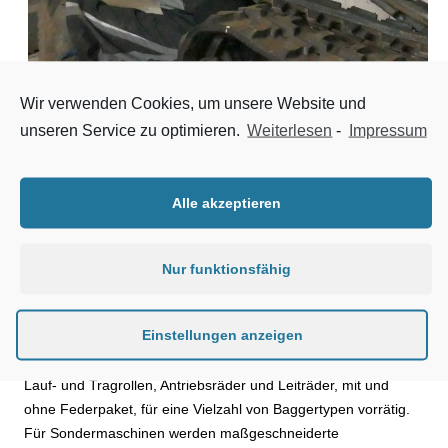
Wir verwenden Cookies, um unsere Website und
unseren Service zu optimieren.
Weiterlesen
-
Impressum
Hans-Joachim Volkening, Werkstattleiter bei Baufa Nord-Ost, prüft vor der
Montage die von Linser gelieferten Gummiketten
Alle akzeptieren
Die Stahlseile sind beschichtet und haben somit eine
besonders gute Haftung am Gummi. Geschmiedete Stahlkerne
Nur funktionsfähig
verleihen der Gummikette eine optimale Stabilität. Jede Größe
ist individuell konstruiert. So wird eine optimale Stärke für jede
Einstellungen anzeigen
Kettengröße erreicht. Die Fahreigenschaften sind dadurch bei
allen Kettengrößen gleichmäßig gut. Natürlich hat LIS auch
Lauf- und Tragrollen, Antriebsräder und Leiträder, mit und
ohne Federpaket, für eine Vielzahl von Baggertypen vorrätig.
Für Sondermaschinen werden maßgeschneiderte