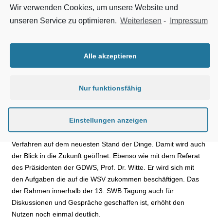
Wir verwenden Cookies, um unsere Website und
„Wir
unseren Service zu optimieren.
Weiterlesen
-
Impressum
sind erfreut und sehr zufrieden mit dem sehr großen Andrang
der Teilnehmer zur 13. SWB Tagung. Allerdings haben wir nicht
mit soviel Interessierten gerechnet. Auch weil der
Alle akzeptieren
Veranstaltungsort etwas außerhalb liegt“, sagt Joachim
Teubert, Veranstalter der 13. Stahlwasserbau Tagung. Sie
findet am 2. und 3. Februar 2016 in Legden (Münsterland)
Nur funktionsfähig
statt und ist ausgebucht. Es wurde eine Warteliste eingerichtet.
Einstellungen anzeigen
17 Veranstaltungen, inklusive dreier Exkursionen, füllen die 13.
SWB Tagung. Geboten werden Referate über Technik und
Verfahren auf dem neuesten Stand der Dinge. Damit wird auch
der Blick in die Zukunft geöffnet. Ebenso wie mit dem Referat
des Präsidenten der GDWS, Prof. Dr. Witte. Er wird sich mit
den Aufgaben die auf die WSV zukommen beschäftigen. Das
der Rahmen innerhalb der 13. SWB Tagung auch für
Diskussionen und Gespräche geschaffen ist, erhöht den
Nutzen noch einmal deutlich.