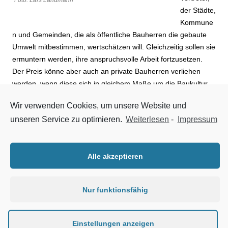
Foto: Lars Landmann
der Städte,
Kommune
n und Gemeinden, die als öffentliche Bauherren die gebaute
Umwelt mitbestimmen, wertschätzen will. Gleichzeitig sollen sie
ermuntern werden, ihre anspruchsvolle Arbeit fortzusetzen.
Der Preis könne aber auch an private Bauherren verliehen
werden, wenn diese sich in gleichem Maße um die Baukultur
verdient gemacht hätten.
Wir verwenden Cookies, um unsere Website und
unseren Service zu optimieren.
Weiterlesen
-
Impressum
Der erstmals durch die Kammer verliehene Bauherrenpreis
zeichnet Bauherren aus, die ihre Verfahrenskultur pflegen,
städtebaulich integriert bauen, in ihren Bauprojekten nachhaltig
Alle akzeptieren
und umweltschonend denken, das bauliche Erbe bewahren
und baukulturelle Ansprüche formulieren – zum Wohle ihrer
Stadt, Kommune oder Gemeinde. Schneider: „Wir möchten
Nur funktionsfähig
mit dem Bauherrenpreis grundsätzlich dazu anregen, die
Ansprüche an Gestaltqualität und Baukultur die mit einer guten
Planung einhergehen, hoch zu halten. Denn nur eine gute
Einstellungen anzeigen