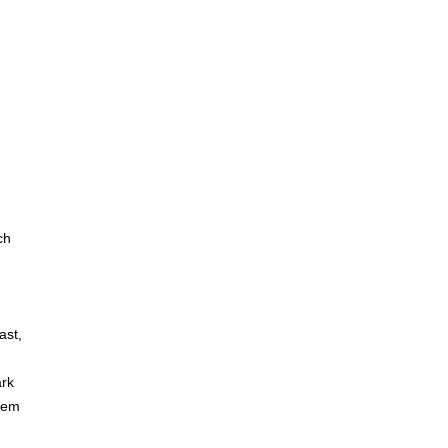
ch
ast,
ark
dem