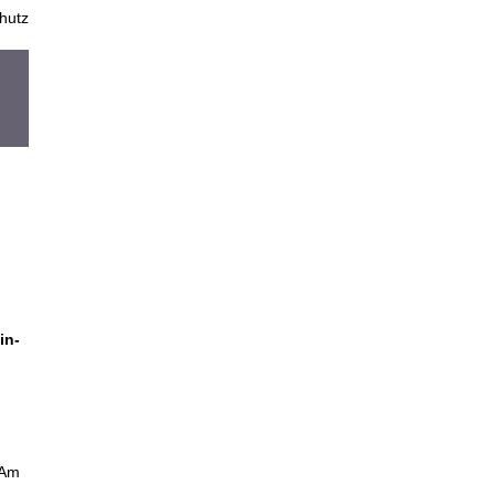
hutz
in-
 Am