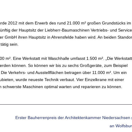
 wurde 2012 mit dem Erwerb des rund 21.000 m² großen Grundstücks im
künftig der Hauptsitz der Liebherr-Baumaschinen Vertriebs- und Service
er GmbH ihren Hauptsitz in Ahrensfelde haben wird. An beiden Stando
ätig sein.
500 m². Eine Werkstatt mit Waschhalle umfasst 1.500 m². „Die Werkstatt
werden können. So können wir bis zu sechs Großgeräte, zum Beispiel
r. Die Verkehrs- und Ausstellflächen betragen über 11.000 m². Um ein
bieten, wurde neueste Technik verbaut. Vier Einzelkrane mit einer
uch schwerste Maschinen optimal warten und reparieren zu können.
Erster Bauherrenpreis der Architektenkammer Niedersachsen 
an Wolfsbu