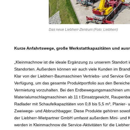
Das neue Liebherr-Zentrum (Foto: Liebherr)
Kurze Anfahrtswege, große Werkstattkapazitäten und aus
„Kleinmachnow ist die ideale Ergänzung zu unserem Standort i
Standorten. Außerdem können wir auch viele Kunden im Brande
Klar von der Liebherr-Baumaschinen Vertriebs- und Service G
Verfügung, um das gesamte Produktportfolio aus den Bereiche
Vermietung vorzuhalten. Bei den Erdbewegungsmaschinen umf
Materialumschlagmaschinen ab 11 t Einsatzgewicht, Raupenbagg
Radlader mit Schaufelkapazitäten von 0,8 bis 5,5 m³, Planier
Zweiwege- und Abbruchbagger. Diese Produkte gehören sowohl 
der Liebherr-Mietpartner GmbH umfasst außerdem Mini- und 
werden in Kleinmachnow die Service-Aktivitäten für die Lieb