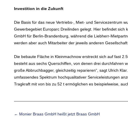
Investition in die Zukunft
Die Basis für das neue Vertriebs-, Miet- und Servicezentrum
Gewerbegebiet Europarc Dreilinden gelegt. Hier befindet sich 
GmbH für Berlin-Brandenburg, während die Liebherr-Mietpartn
werden aber auch Mitarbeiter der jeweils anderen Gesellschaft t
Die bebaute Fläche in Kleinmachnow erstreckt sich auf fast 2.
besteht aus sechs Querschiffen, von denen drei durchfahren 
große Abbruchbagger, gleichzeitig reparieren“, sagt Ulrich Kla
umfassendes Spektrum hochqualitativer Serviceleistungen anzu
Tragkraft mit von bis zu 52 t ermöglichen es beispielweise, a
Beitrags-Navigation
←
Monier Braas GmbH heißt jetzt Braas GmbH