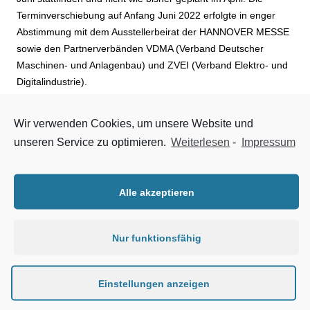
Terminverschiebung auf Anfang Juni 2022 erfolgte in enger
Abstimmung mit dem Ausstellerbeirat der HANNOVER MESSE
sowie den Partnerverbänden VDMA (Verband Deutscher
Maschinen- und Anlagenbau) und ZVEI (Verband Elektro- und
Digitalindustrie).
„Aufgrund der anhaltend hohen Inzidenzen in Deutschland und
Wir verwenden Cookies, um unsere Website und
vielen angrenzenden Nachbarstaaten haben wir gemeinsam
unseren Service zu optimieren.
Weiterlesen
-
Impressum
mit unseren Ausstellern entschieden, die HANNOVER MESSE
in diesem Jahr in den Frühsommer zu verschieben. Wir haben
im vergangenen Jahr feststellen können, dass sich während
Alle akzeptieren
der Pandemie die Sommermonate am besten für
Großveranstaltungen eignen. Da wir zum heutigen Zeitpunkt
nicht davon ausgehen können, dass sich die Coronalage bis
Nur funktionsfähig
April ausreichend entspannt hat, bieten wir unseren Kunden
mit der frühzeitigen Terminverschiebung die größtmögliche
Planungssicherheit, um ihre Innovationen auf der weltweit
Einstellungen anzeigen
wichtigsten Industriemesse zu präsentieren“, sagt Dr. Jochen