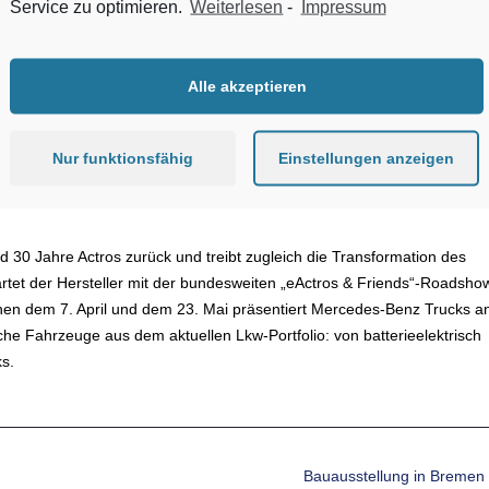
Service zu optimieren.
Weiterlesen
-
Impressum
Mediadaten
Impressum
Datensc
Zum Inhalt springen
Qualität
Wirtschaften
Verband
Kommentare
Alle akzeptieren
Nur funktionsfähig
Einstellungen anzeigen
 30 Jahre Actros zurück und treibt zugleich die Transformation des
artet der Hersteller mit der bundesweiten „eActros & Friends“-Roadsho
hen dem 7. April und dem 23. Mai präsentiert Mercedes-Benz Trucks a
che Fahrzeuge aus dem aktuellen Lkw-Portfolio: von batterieelektrisch
ks.
Bauausstellung in Bremen