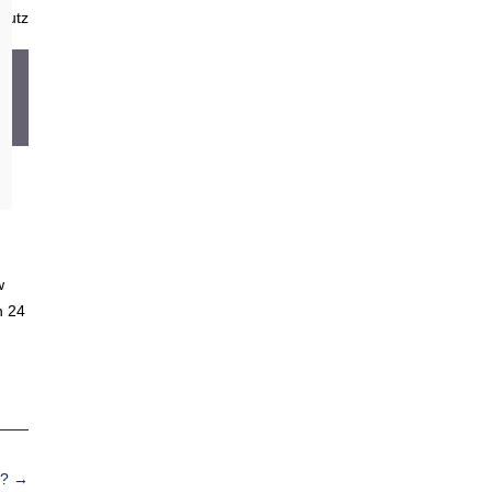
hutz
w
n 24
 ?
→