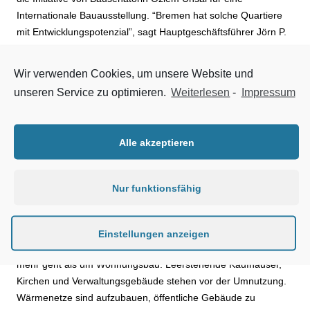
Internationale Bauausstellung. “Bremen hat solche Quartiere
mit Entwicklungspotenzial”, sagt Hauptgeschäftsführer Jörn P.
Makko. “Eine IBA kann helfen, politische Aufmerksamkeit und
private Investitionen genau dorthin zu lenken.”
Wir verwenden Cookies, um unsere Website und
unseren Service zu optimieren.
Weiterlesen
-
Impressum
Zugleich mahnt der Verband realistische Erwartungen an.
Senatorin Ünsal hat selbst darauf hingewiesen, dass keine
erheblichen neuen öffentlichen Mittel bereitstehen. “Eine IBA
Alle akzeptieren
ohne frisches Geld ist erst mal ein Rahmen”, so Makko. “Was
ihn füllt, hängt an drei Fragen: Wird das Bauordnungsrecht
vereinfacht? Werden Genehmigungen schneller? Kommen
Nur funktionsfähig
Grundstücke zu Konditionen auf den Tisch, mit denen sich
rechnen lässt?”
Einstellungen anzeigen
Der Verband betont, dass es bei Quartiersentwicklung um weit
mehr geht als um Wohnungsbau. Leerstehende Kaufhäuser,
Kirchen und Verwaltungsgebäude stehen vor der Umnutzung.
Wärmenetze sind aufzubauen, öffentliche Gebäude zu