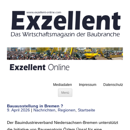
Mediadaten
Impressum
Datenschutz
Zum Inhalt springen
Menü
Bauausstellung in Bremen ?
9. April 2026
|
Nachrichten
,
Regionen
,
Startseite
Der Bauindustrieverband Niedersachsen-Bremen unterstützt
die Initiative von Bausenatorin Özlem Ünsal für eine