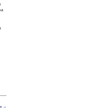
i
it
g.
me
→