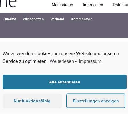
Mediadaten
Impressum
Datensc
Zum Inhalt springen
Qualität
Wirtschaften
Verband
Kommentare
Wir verwenden Cookies, um unsere Website und unseren
Service zu optimieren.
Weiterlesen
-
Impressum
oblenz und Bonn gelegen, am 1. Und 2. Februar 2021 stattfinden. Sie i
en uns persönlich austauschen, Wissenstransfer und Diskussion ist
den Exkursionen und beim Zusammensein. Die Basis ist ein eigenes
Alle akzeptieren
Nur funktionsfähig
Einstellungen anzeigen