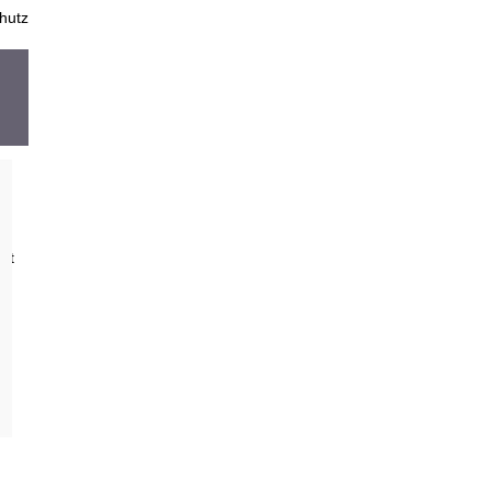
hutz
st