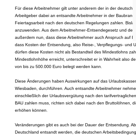
Für diese Arbeitnehmer gilt unter anderem der in der deutschen
Arbeitgeber dabei an entsandte Arbeitnehmer in der Baubranc
Feiertagsarbeit nach den deutschen Regelungen zahlen. Bisla
anzuwenden. Aus dem Arbeitnehmer-Entsendegesetz und dem B
außerdem nun, dass diese Arbeitnehmer auch Anspruch auf Ers
dass Kosten der Entsendung, also Reise-, Verpflegungs- und Un
dürfen diese Kosten nicht als Bestandteil des Mindestlohns z
Mindestlohnhöhe erreicht, unterschreitet er in Wahrheit also d
von bis zu 500.000 Euro belegt werden kann.
Diese Änderungen haben Auswirkungen auf das Urlaubskassenv
Wiesbaden, durchführen. Auch entsandte Arbeitnehmer nehmen
einschließlich der Urlaubsvergütung nach den tarifvertraglich
BAU zahlen muss, richten sich dabei nach den Bruttolöhnen, 
erhöhen können.
Veränderungen gibt es auch bei der Dauer der Entsendung. Ab E
Deutschland entsandt werden, die deutschen Arbeits­bedingunge