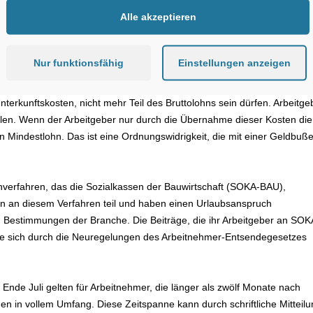
Alle akzeptieren
 Bauwirtschaft tarifvertraglich vereinbarte Mindestlohn. Künftig müsse
he auch Zuschläge für Überstunden, Nachtarbeit sowie Sonn- und
ng war bei diesen Zuschlägen das jeweilige Recht des Heimatlands
Nur funktionsfähig
Einstellungen anzeigen
undesrahmentarifvertrag für das Baugewerbe (BRTV) ergibt sich
chwerniszuschläge erhalten. Mit dem neuen Gesetz wird klargestellt,
terkunftskosten, nicht mehr Teil des Bruttolohns sein dürfen. Arbeitge
ahlen. Wenn der Arbeitgeber nur durch die Übernahme dieser Kosten die
en Mindestlohn. Das ist eine Ordnungswidrigkeit, die mit einer Geldbuß
erfahren, das die Sozialkas­sen der Bauwirtschaft (SOKA-BAU),
 an diesem Verfahren teil und haben einen Urlaubsanspruch
en Bestimmungen der Branche. Die Beiträge, die ihr Arbeitgeber an SOK
die sich durch die Neuregelungen des Arbeitnehmer-Entsendegesetzes
nde Juli gelten für Arbeitneh­mer, die länger als zwölf Monate nach
n in vollem Umfang. Diese Zeitspanne kann durch schriftliche Mitteilu