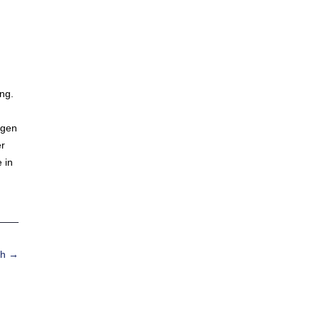
ng.
egen
er
 in
ch
→