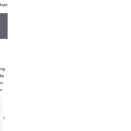
hutz
ung
die
en
er
len