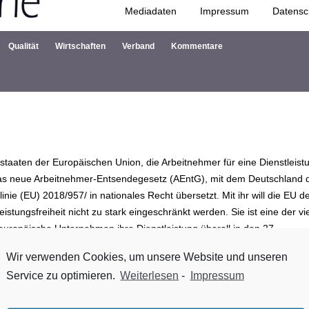
Mediadaten
Impressum
Datensc
Zum Inhalt springen
Qualität
Wirtschaften
Verband
Kommentare
taa­ten der Europäischen Union, die Arbeitnehmer für eine Dienstleist
das neue Arbeitnehmer-Entsendegesetz (AEntG), mit dem Deutschland 
inie (EU) 2018/957/ in nationales Recht übersetzt. Mit ihr will die EU d
istungsfreiheit nicht zu stark eingeschränkt werden. Sie ist eine der vi
europäische Unternehmen ihre Dienstleistung überall in den 27
Wir verwenden Cookies, um unsere Website und unseren
Service zu optimieren.
Weiterlesen
-
Impressum
6.000 Arbeitnehmer tätig, die von ausländischen Betrieben auf Baustel
 aller Arbeitnehmer im Bauhauptgewerbe.