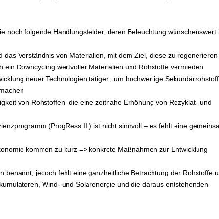
gie noch folgende Handlungsfelder, deren Beleuchtung wünschenswert i
 das Verständnis von Materialien, mit dem Ziel, diese zu regenerieren
auch ein Downcycling wertvoller Materialien und Rohstoffe vermieden
wicklung neuer Technologien tätigen, um hochwertige Sekundärrohstof
u machen
gkeit von Rohstoffen, die eine zeitnahe Erhöhung von Rezyklat- und
ienzprogramm (ProgRess III) ist nicht sinnvoll – es fehlt eine gemein
oökonomie kommen zu kurz => konkrete Maßnahmen zur Entwicklung
en benannt, jedoch fehlt eine ganzheitliche Betrachtung der Rohstoffe 
kkumulatoren, Wind- und Solarenergie und die daraus entstehenden