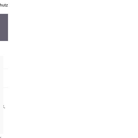
hutz
ft,
,