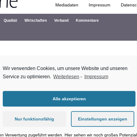
Mediadaten
Impressum
Datensc
Zum Inhalt springen
Qualität
Wirtschaften
Verband
Kommentare
Wir verwenden Cookies, um unsere Website und unseren
richtung für Wertstoffkreisläufe und Ressourcenstrategie IWKS, zur neuen
Service zu optimieren.
Weiterlesen
-
Impressum
nd -effizienz begrüßen wir die Zusage der Bundesregierung, die
Alle akzeptieren
biet weiterhin zu fördern. Der Dialog zwischen Wirtschaft, Wissenscha
n uns hier auch weiterhin einbringen.
Nur funktionsfähig
Einstellungen anzeigen
cht nicht weit genug: Eine Kreislaufwirtschaft ist nur dann eine
ichen Verwertung zugeführt werden. Hier sehen wir noch großes Potenzial