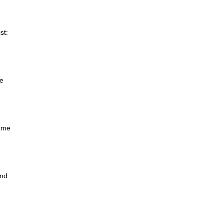
st:
fe
same
und