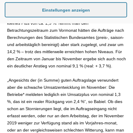
hätten ein Orderplus von nominal 10,3 % (real: + 6,3 %)
gemeldet. Um die Großprojekte im Wirtschafsbau – hierzu
Einstellungen anzeigen
zähle auch die Bahn – bereinigt, ergebe sich aber nur noch ein
kleines Plus von ca. 2,5 %. Nimmt man den
Betrachtungszeitraum zum Vormonat hätten die Aufträge nach
Berechnungen des Statistischen Bundesamtes (preis-, saison-
und arbeitstäglich bereinigt) aber stark zugelegt, und zwar um
14,2 % – trotz des mittlerweile erreichten hohen Niveaus. Für
den Zeitraum von Januar bis November ergebe sich auch noch
ein deutlicher Anstieg von nominal 9,1 % (real: + 3,7 %).
„Angesichts der (in Summe) guten Auftragslage verwundert
aber die schwache Umsatzentwicklung im November: Die
Betriebe* meldeten lediglich ein Umsatzplus von nominal 1,3
%, das ist ein realer Rückgang von 2,4 %“, so Babiel. Ob dies
schon an Stornierungen liegt, die im Auftragseingang nicht
erfasst werden, oder nur an dem Arbeitstag, der im November
2019 weniger zur Verfügung stand als im Vorjahres-monat,
oder an der vergleichsweisen schlechten Witterung, kann man