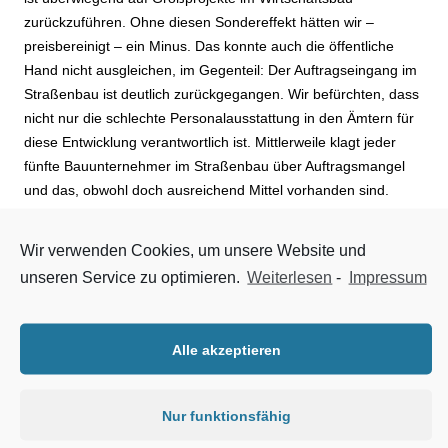
zurückzuführen. Ohne diesen Sondereffekt hätten wir –
preisbereinigt – ein Minus. Das konnte auch die öffentliche
Hand nicht ausgleichen, im Gegenteil: Der Auftragseingang im
Straßenbau ist deutlich zurückgegangen. Wir befürchten, dass
nicht nur die schlechte Personalausstattung in den Ämtern für
diese Entwicklung verantwortlich ist. Mittlerweile klagt jeder
fünfte Bauunternehmer im Straßenbau über Auftragsmangel
und das, obwohl doch ausreichend Mittel vorhanden sind.
Unter diesem Gesichtspunkt ist der Vorwurf, die
Bauunternehmen bauten nicht genügend Kapazitäten auf,
Wir verwenden Cookies, um unsere Website und
nicht haltbar.“ Mit diesen Worten kommentierte der
unseren Service zu optimieren.
Weiterlesen
-
Impressum
Hauptgeschäftsführer des Hauptverbandes der Deutschen
Bauindustrie, Dieter Babiel, die in der neuesten Ausgabe des
Aktuellen Zahlenbildes veröffentlichten Konjunkturindikatoren
Alle akzeptieren
für die Bauwirtschaft.
Insgesamt sei der Auftragseingang im November aber noch
Nur funktionsfähig
deutlich gestiegen: Die Betriebe mit 20 und mehr Beschäftigten