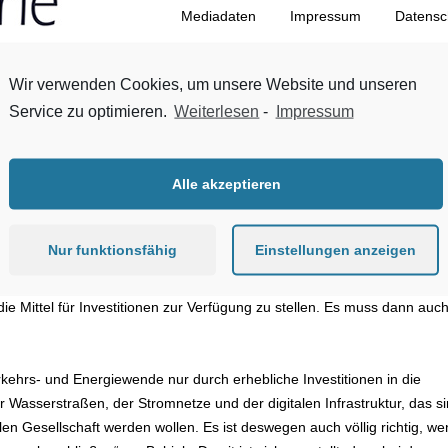
Mediadaten
Impressum
Datensc
Zum Inhalt springen
Qualität
Wirtschaften
Verband
Kommentare
Wir verwenden Cookies, um unsere Website und unseren
Service zu optimieren.
Weiterlesen
-
Impressum
Alle akzeptieren
len, müssen wir bei den Planungs- und Genehmigungsverfahren schnel
Nur funktionsfähig
Einstellungen anzeigen
euer einen weiteren Anlauf nimmt, um die Umsetzung von
 Babiel, Hauptgeschäftsführer der BAUINDUSTRIE, zum neuen Entwurf
ie Mittel für Investitionen zur Verfügung zu stellen. Es muss dann auc
erkehrs- und Energiewende nur durch erhebliche Investitionen in die
r Wasserstraßen, der Stromnetze und der digitalen Infrastruktur, das s
en Gesellschaft werden wollen. Es ist deswegen auch völlig richtig, w