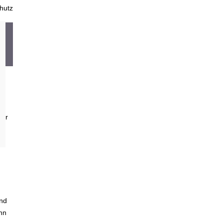
hutz
ler
h
ind
enn