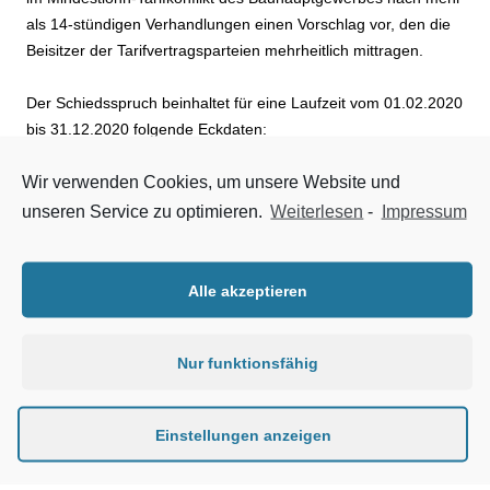
als 14-stündigen Verhandlungen einen Vorschlag vor, den die
Beisitzer der Tarifvertragsparteien mehrheitlich mittragen.
Der Schiedsspruch beinhaltet für eine Laufzeit vom 01.02.2020
bis 31.12.2020 folgende Eckdaten:
Wir verwenden Cookies, um unsere Website und
Der Mindestlohn 1 wird ab 01.04.2020 um 35 Cent auf
12,55 €,
unseren Service zu optimieren.
Weiterlesen
-
Impressum
der Mindestlohn 2 West wird ab 01.04.2020 um 20 Cent
auf 15,40 € und
der Mindestlohn 2 Berlin wird ab 01.04.2020 um 20 Cent
Alle akzeptieren
auf 15,25 € erhöht.
Nur funktionsfähig
Über diesen Schiedsspruch müssen die Gremien der
Sozialpartner bis zum 17.01.2020 entscheiden. Die
Verhandlungsführerin der Arbeitgeber, Dipl.-Kffr. Jutta Beeke,
Einstellungen anzeigen
Vizepräsidentin des Hauptverbandes der Deutschen
Bauindustrie, erklärte: „Unser Ziel der Schaffung eines