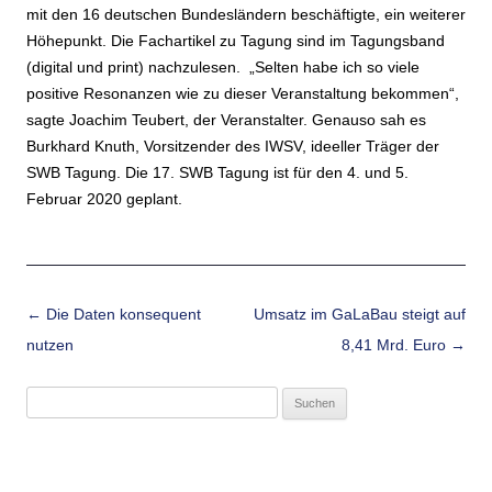
mit den 16 deutschen Bundesländern beschäftigte, ein weiterer
Höhepunkt. Die Fachartikel zu Tagung sind im Tagungsband
(digital und print) nachzulesen. „Selten habe ich so viele
positive Resonanzen wie zu dieser Veranstaltung bekommen“,
sagte Joachim Teubert, der Veranstalter. Genauso sah es
Burkhard Knuth, Vorsitzender des IWSV, ideeller Träger der
SWB Tagung. Die 17. SWB Tagung ist für den 4. und 5.
Februar 2020 geplant.
Beitrags-Navigation
←
Die Daten konsequent
Umsatz im GaLaBau steigt auf
nutzen
8,41 Mrd. Euro
→
Suchen
nach: