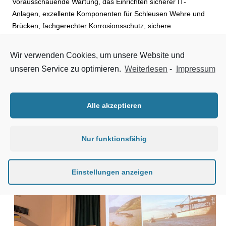
Vorausschauende Wartung, das Einrichten sicherer IT-
Anlagen, exzellente Komponenten für Schleusen Wehre und
Brücken, fachgerechter Korrosionsschutz, sichere
Elektroanlagen und zudem das Neueste von SWB-Vorhaben.
So zeigte Martin Köther, Amtsleiter WSA Braunschweig/Uelzen
Wir verwenden Cookies, um unsere Website und
die Vorhaben in diesem Bereich auf. Joachim Abratis,
unseren Service zu optimieren.
Weiterlesen
-
Impressum
Programmleiter der neuen großen Schleuse in Brunsbüttel,
referierte über den aktuellen Stand dieses Mega-Projektes.
Prof. Witte, Präsident der GdWS, machte in seinem Referat
Alle akzeptieren
deutlich, dass das positive Miteinander aller, die an Schleusen
und Wehren bauen und arbeiten, ein entscheidender Zeitfaktor
ist und immer mehr sein wird.
Nur funktionsfähig
Einstellungen anzeigen