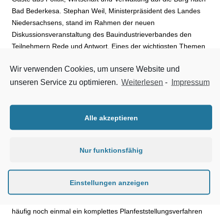
Bad Bederkesa. Stephan Weil, Ministerpräsident des Landes
Niedersachsens, stand im Rahmen der neuen
Diskussionsveranstaltung des Bauindustrieverbandes den
Teilnehmern Rede und Antwort. Eines der wichtigsten Themen
war die Frage, wie man zukünftig erfolgreich bezahlbaren
Wir verwenden Cookies, um unsere Website und
Wohnraum schaffen kann. Vizepräsident Dipl.- Ing. Johannes
van der Linde plädierte in seiner Begrüßungsrede dafür,
unseren Service zu optimieren.
Weiterlesen
-
Impressum
die unterschiedlichen Bauordnungen in den einzelnen
Bundesländern stärker zu vereinheitlichen. Hierzu führte van
der Linde aus: „Wir müssen unnötige Vorschriften in den
Alle akzeptieren
Bauordnungen streichen und die Musterbauordnung
flächendeckend einführen, die es Bauherren möglich macht, in
Nur funktionsfähig
unterschiedlichen Bundesländern gleiche Gebäude zu bauen.“
Des Weiteren warb der Vizepräsident für mehr Dynamik bei
Einstellungen anzeigen
Planungs- und Genehmigungsverfahren. Van der Linde sagte:
„Warum muss ein Ersatzneubau einer bestehenden Brücke
häufig noch einmal ein komplettes Planfeststellungsverfahren