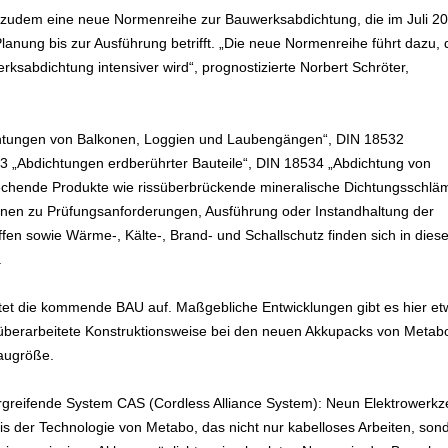
 zudem eine neue Normenreihe zur Bauwerksabdichtung, die im Juli 2
Planung bis zur Ausführung betrifft. „Die neue Normenreihe führt dazu,
ksabdichtung intensiver wird“, prognostizierte Norbert Schröter,
htungen von Balkonen, Loggien und Laubengängen“, DIN 18532
3 „Abdichtungen erdberührter Bauteile“, DIN 18534 „Abdichtung von
echende Produkte wie rissüberbrückende mineralische Dichtungsschl
onen zu Prüfungsanforderungen, Ausführung oder Instandhaltung der
en sowie Wärme-, Kälte-, Brand- und Schallschutz finden sich in dies
.
tet die kommende BAU auf. Maßgebliche Entwicklungen gibt es hier et
überarbeitete Konstruktionsweise bei den neuen Akkupacks von Metabo
Baugröße.
ergreifende System CAS (Cordless Alliance System): Neun Elektrowerkz
s der Technologie von Metabo, das nicht nur kabelloses Arbeiten, son