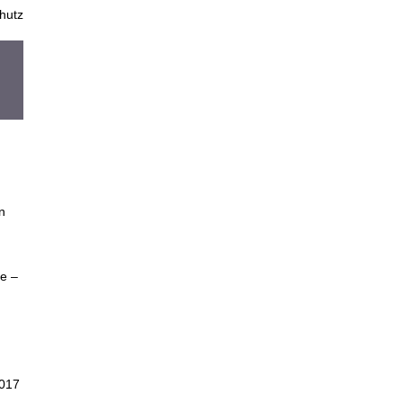
hutz
n
e –
2017