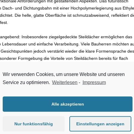
nktionale Anforderungen mit gestaltenden Aspekten. Das futuristisch
en Dach- und Dichtungsbahn mit einer Hochpolymerlegierung aus Ethyl
chtet. Die helle, glatte Oberfläche ist schmutzabweisend, reflektiert di
fest.
nangebend: Insbesondere ziegelgedeckte Steildächer ermöglichen das
 Lebensdauer und einfache Verarbeitung. Viele Bauherren möchten a
n Gesichtspunkten jedoch verstärkt wieder die klare Formensprache de
onderer Formgebung die Vorteile von Steildächern bereits für flach
erne Bauweise ohne kosten- und wartungsintensive Abdichtarbeiten.
Wir verwenden Cookies, um unsere Website und unseren
tellungssegment vielfältige Produktlösungen zu Dachfenstern und
Service zu optimieren.
Weiterlesen
-
Impressum
Alle akzeptieren
rücken zum Einsatz, sondern ist auch aus dem Hochwasser- und
sowie aus intelligenten Fassaden nicht wegzudenken. Messebesucher
Nur funktionsfähig
Einstellungen anzeigen
ile, Bau- und Fassadensysteme, aber auch über Zink- und