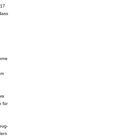
017
 dass
ämme
em
wa
 für
eug-
dern