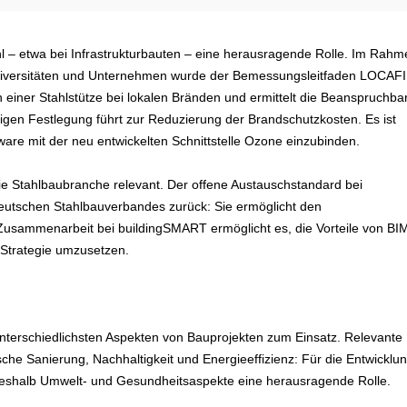
ahl – etwa bei Infrastrukturbauten – eine herausragende Rolle. Im Rah
niversitäten und Unternehmen wurde der Bemessungsleitfaden LOCAFI
 einer Stahlstütze bei lokalen Bränden und ermittelt die Beanspruchbar
igen Festlegung führt zur Reduzierung der Brandschutzkosten. Es ist
re mit der neu entwickelten Schnittstelle Ozone einzubinden.
ie Stahlbaubranche relevant. Der offene Austauschstandard bei
 Deutschen Stahlbauverbandes zurück: Sie ermöglicht den
usammenarbeit bei buildingSMART ermöglicht es, die Vorteile von BI
Strategie umzusetzen.
rschiedlichsten Aspekten von Bauprojekten zum Einsatz. Relevante
e Sanierung, Nachhaltigkeit und Energieeffizienz: Für die Entwicklun
eshalb Umwelt- und Gesundheitsaspekte eine herausragende Rolle.