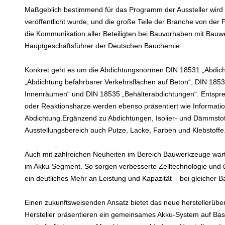
Maßgeblich bestimmend für das Programm der Aussteller wird
veröffentlicht wurde, und die große Teile der Branche von der 
die Kommunikation aller Beteiligten bei Bauvorhaben mit Bauwer
Hauptgeschäftsführer der Deutschen Bauchemie.
Konkret geht es um die Abdichtungsnormen DIN 18531 „Abdic
„Abdichtung befahrbarer Verkehrsflächen auf Beton“, DIN 1853
Innenräumen“ und DIN 18535 „Behälterabdichtungen“. Entspr
oder Reaktionsharze werden ebenso präsentiert wie Informati
Abdichtung.Ergänzend zu Abdichtungen, Isolier- und Dämmstoff
Ausstellungsbereich auch Putze, Lacke, Farben und Klebstoffe
Auch mit zahlreichen Neuheiten im Bereich Bauwerkzeuge war
im Akku-Segment. So sorgen verbesserte Zelltechnologie und 
ein deutliches Mehr an Leistung und Kapazität – bei gleicher 
Einen zukunftsweisenden Ansatz bietet das neue herstellerüb
Hersteller präsentieren ein gemeinsames Akku-System auf Basi