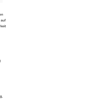
men
 auf
keit
M
g,