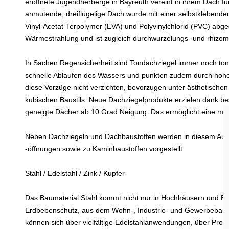
eröffnete Jugendherberge in Bayreuth vereint in ihrem Dach fu
anmutende, dreiflügelige Dach wurde mit einer selbstklebend
Vinyl-Acetat-Terpolymer (EVA) und Polyvinylchlorid (PVC) abgedi
Wärmestrahlung und ist zugleich durchwurzelungs- und rhizom
In Sachen Regensicherheit sind Tondachziegel immer noch to
schnelle Ablaufen des Wassers und punkten zudem durch hohe
diese Vorzüge nicht verzichten, bevorzugen unter ästhetische
kubischen Baustils. Neue Dachziegelprodukte erzielen dank bes
geneigte Dächer ab 10 Grad Neigung: Das ermöglicht eine mod
Neben Dachziegeln und Dachbaustoffen werden in diesem Auss
-öffnungen sowie zu Kaminbaustoffen vorgestellt.
Stahl / Edelstahl / Zink / Kupfer
Das Baumaterial Stahl kommt nicht nur in Hochhäusern und B
Erdbebenschutz, aus dem Wohn-, Industrie- und Gewerbebau 
können sich über vielfältige Edelstahlanwendungen, über Prof