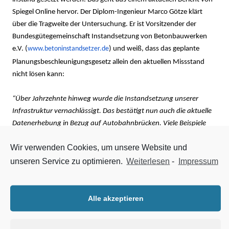
Spiegel Online hervor. Der Diplom-Ingenieur Marco Götze klärt
über die Tragweite der Untersuchung. Er ist Vorsitzender der
Bundesgütegemeinschaft Instandsetzung von Betonbauwerken
e.V. (
www.betoninstandsetzer.de
) und weiß, dass das geplante
Planungsbeschleunigungsgesetz allein den aktuellen Missstand
nicht lösen kann:
“Über Jahrzehnte hinweg wurde die Instandsetzung unserer
Infrastruktur vernachlässigt. Das bestätigt nun auch die aktuelle
Datenerhebung in Bezug auf Autobahnbrücken. Viele Beispiele
aus unserer Praxis zeigen aber deutlich, dass sich eine
Wir verwenden Cookies, um unsere Website und
regelmäßige Überprüfung der Bauwerke und eine zeitnahe
Behebung der Schäden langfristig immer rechnet. Eine
unseren Service zu optimieren.
Weiterlesen
-
Impressum
Aufschiebung der nötigen Reparaturarbeiten führt letztlich zu
einer Kostenexplosion durch den Abriss und Neubau des
Bauwerkes, den die Steuerzahler ausbaden müssen.
Alle akzeptieren
Das von Verkehrsminister Scheuer ins Kabinett eingebrachte