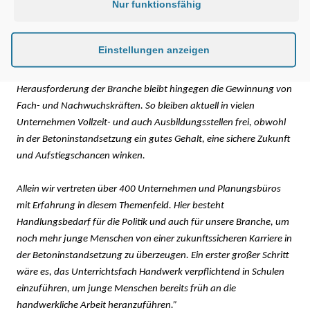
Nur funktionsfähig
Planungsbeschleunigungsgesetz wird diese Situation jedoch nicht
ändern können. Zwar ist es ein wichtiger Schritt, um die aktuell
komplizierten Verfahren zur Vergabe von Instandsetzungs-
Einstellungen anzeigen
Projekten zu beschleunigen, doch Aufträge haben die betroffenen
Unternehmen auch heute mehr als genug. Die größte
Herausforderung der Branche bleibt hingegen die Gewinnung von
Fach- und Nachwuchskräften. So bleiben aktuell in vielen
Unternehmen Vollzeit- und auch Ausbildungsstellen frei, obwohl
in der Betoninstandsetzung ein gutes Gehalt, eine sichere Zukunft
und Aufstiegschancen winken.
Allein wir vertreten über 400 Unternehmen und Planungsbüros
mit Erfahrung in diesem Themenfeld. Hier besteht
Handlungsbedarf für die Politik und auch für unsere Branche, um
noch mehr junge Menschen von einer zukunftssicheren Karriere in
der Betoninstandsetzung zu überzeugen. Ein erster großer Schritt
wäre es, das Unterrichtsfach Handwerk verpflichtend in Schulen
einzuführen, um junge Menschen bereits früh an die
handwerkliche Arbeit heranzuführen.”