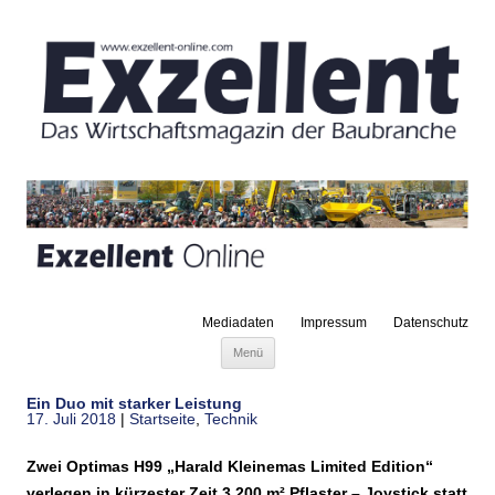
Mediadaten
Impressum
Datenschutz
Zum Inhalt springen
Menü
Ein Duo mit starker Leistung
17. Juli 2018
|
Startseite
,
Technik
Zwei Optimas H99 „Harald Kleinemas Limited Edition“
verlegen in kürzester Zeit 3.200 m² Pflaster – Joystick statt