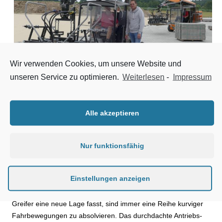
Wir verwenden Cookies, um unsere Website und
unseren Service zu optimieren.
Weiterlesen
-
Impressum
Zwei Optimas H99 Limited Edition verlegen mit hohem Tempo und
höchster Präzision mehrere tausend Quadratmeter Pflaster. Bildmitte
Rainer Siemer, Geschäftsführer Albert Siemer Straßen- und Tiefbau
Alle akzeptieren
GmbH.
Pflaster wird nicht verschoben
Nur funktionsfähig
Die H99 arbeitet nicht nur schnell. Das neu gelegte Pflaster
Einstellungen anzeigen
wird bei den Überfahrten auch nicht verschoben. Wenn die
Maschine zu der Palette mit Steinen saust und der Multi-sechs-
Greifer eine neue Lage fasst, sind immer eine Reihe kurviger
Fahrbewegungen zu absolvieren. Das durchdachte Antriebs-