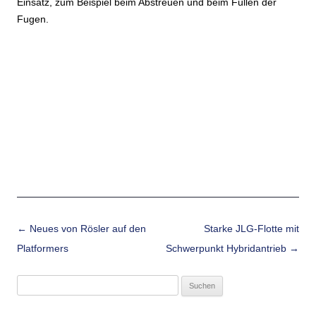
Einsatz, zum Beispiel beim Abstreuen und beim Füllen der
Fugen.
Beitrags-Navigation
←
Neues von Rösler auf den
Starke JLG-Flotte mit
Platformers
Schwerpunkt Hybridantrieb
→
Suchen
nach: