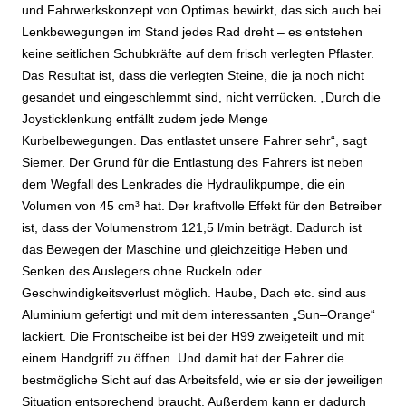
und Fahrwerkskonzept von Optimas bewirkt, das sich auch bei
Lenkbewegungen im Stand jedes Rad dreht – es entstehen
keine seitlichen Schubkräfte auf dem frisch verlegten Pflaster.
Das Resultat ist, dass die verlegten Steine, die ja noch nicht
gesandet und eingeschlemmt sind, nicht verrücken. „Durch die
Joysticklenkung entfällt zudem jede Menge
Kurbelbewegungen. Das entlastet unsere Fahrer sehr“, sagt
Siemer. Der Grund für die Entlastung des Fahrers ist neben
dem Wegfall des Lenkrades die Hydraulikpumpe, die ein
Volumen von 45 cm³ hat. Der kraftvolle Effekt für den Betreiber
ist, dass der Volumenstrom 121,5 l/min beträgt. Dadurch ist
das Bewegen der Maschine und gleichzeitige Heben und
Senken des Auslegers ohne Ruckeln oder
Geschwindigkeitsverlust möglich. Haube, Dach etc. sind aus
Aluminium gefertigt und mit dem interessanten „Sun
–
Orange“
lackiert. Die Frontscheibe ist bei der H99 zweigeteilt und mit
einem Handgriff zu öffnen. Und damit hat der Fahrer die
bestmögliche Sicht auf das Arbeitsfeld, wie er sie der jeweiligen
Situation entsprechend braucht. Außerdem kann er dadurch