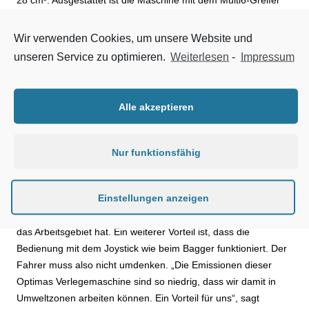
inklusive Anlegehilfe. Drei Scheinwerfer beleuchten das
Arbeits- bzw. Fahrgebiet. Nur 2.000 mm Höhe und 1.200 mm
Wir verwenden Cookies, um unsere Website und
Breite geben die Möglichkeit, auch in Tiefgaragen oder engen
unseren Service zu optimieren.
Weiterlesen
-
Impressum
Zufahrten zu arbeiten. Der äußere Wenderadius von 1.900
mm ermöglicht eine sehr gute Manövrierbarkeit. Die T22 kann
bei einem Eigengewicht von 1.275 kg insgesamt 400 kg heben
Alle akzeptieren
und bewegen. Zur guten Manövrierbarkeit kommt auch eine
sehr gute Sicht auf das Arbeitsfeld. Denn der Auslegerarm ist
bei der T22 auf Fahrgestellhöhe angebracht und er hat eine V-
Nur funktionsfähig
Form. Das hat zwei Vorteile für den Fahrer. Er kann auch bei
eingeschränkter Gesamthöhe arbeiten und er sieht immer die
Einstellungen anzeigen
Anlegekante. Die Auslegerkonstruktion ist so gestaltet, dass
man von der Fahrerkabine aus keine Sichteinschränkung auf
das Arbeitsgebiet hat. Ein weiterer Vorteil ist, dass die
Bedienung mit dem Joystick wie beim Bagger funktioniert. Der
Fahrer muss also nicht umdenken. „Die Emissionen dieser
Optimas Verlegemaschine sind so niedrig, dass wir damit in
Umweltzonen arbeiten können. Ein Vorteil für uns“, sagt