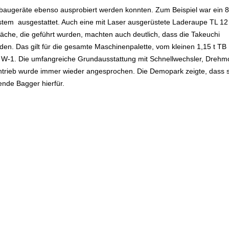
nbaugeräte ebenso ausprobiert werden konnten. Zum Beispiel war ein 8
stem ausgestattet. Auch eine mit Laser ausgerüstete Laderaupe TL 12
äche, die geführt wurden, machten auch deutlich, dass die Takeuchi
den. Das gilt für die gesamte Maschinenpalette, vom kleinen 1,15 t TB
 W-1. Die umfangreiche Grundausstattung mit Schnellwechsler, Drehm
ntrieb wurde immer wieder angesprochen. Die Demopark zeigte, dass s
ende Bagger hierfür.