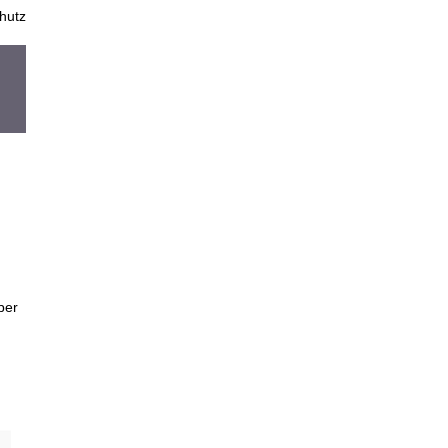
hutz
per