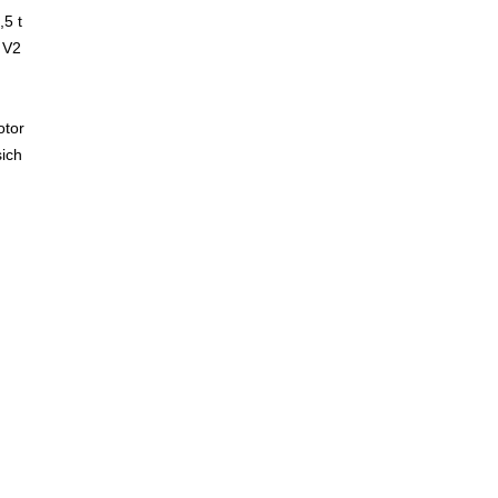
,5 t
 V2
otor
ich