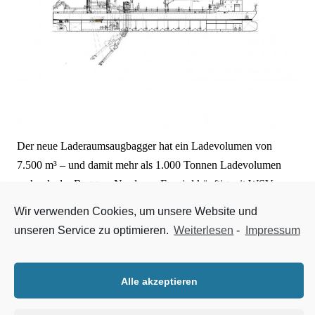
Der neue Laderaumsaugbagger hat ein Ladevolumen von
7.500 m³ – und damit mehr als 1.000 Tonnen Ladevolumen
mehr als der Bagger „Nord-see. Er wird künftig mit WSV-
eigenem Personal im 24/7-Betrieb eingesetzt werden.
Wir verwenden Cookies, um unsere Website und
unseren Service zu optimieren.
Weiterlesen
-
Impressum
Finanziert wird der Neubau über das
„Zukunftsinvestitionsprogramm“ des Bundes. Die
Auftragssumme liegt bei rund 95 Millionen Euro.
Alle akzeptieren
Auftragnehmer ist die Pella Sietas GmbH aus Hamburg.