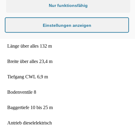
Nur funktionsfähig
Im Dezember 2018 soll der neue Laderaumsaugbagger in
Betrieb gehen.
Einstellungen anzeigen
Technische Daten zum neuen Bagger.
Länge über alles 132 m
Breite über alles 23,4 m
Tiefgang CWL 6,9 m
Bodenventile 8
Baggertiefe 10 bis 25 m
Antrieb dieselelektrisch