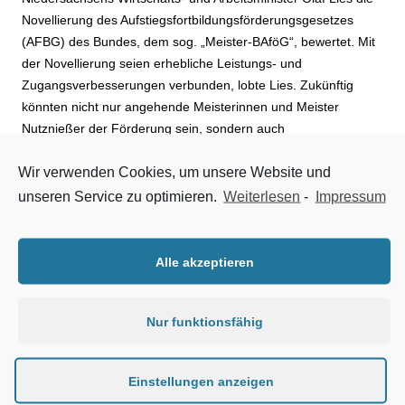
Novellierung des Aufstiegsfortbildungsförderungsgesetzes
(AFBG) des Bundes, dem sog. „Meister-BAföG“, bewertet. Mit
der Novellierung seien erhebliche Leistungs- und
Zugangsverbesserungen verbunden, lobte Lies. Zukünftig
könnten nicht nur angehende Meisterinnen und Meister
Nutznießer der Förderung sein, sondern auch
Bachelorabsolventinnen und -absolventen, die zusätzlich eine
Wir verwenden Cookies, um unsere Website und
Aufstiegsqualifizierung anstreben, Studienaussteigerinnen und
-aussteiger sowie Abiturientinnen und Abiturienten mit
unseren Service zu optimieren.
Weiterlesen
-
Impressum
Berufspraxis. Von diesen Verbesserungen werden auch
Erzieherinnen und Erzieher, Technikerinnen und Techniker,
Fachwirtinnen und Fachwirte profitieren.
Alle akzeptieren
Das neue AFBG, das zum 1. August 2016 in Kraft tritt, bietet
Nur funktionsfähig
gleichwertige Förderbedingungen, wie sie auch Studierende in
Form des BaföG erhalten. Mit dem AFBG werden
Teilnehmerinnen und Teilnehmer an Maßnahmen der
Einstellungen anzeigen
beruflichen Aufstiegsfortbildung altersunabhängig finanziell