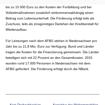
unterstützt. Sie erhalten einkommensunabhängig einen Beitrag
bis zu 15.000 Euro zu den Kosten der Fortbildung und bei
Vollzeitmaßnahmen zusätzlich einkommensabhängig einen
Beitrag zum Lebensunterhalt. Die Förderung erfolgt teils als
Zuschuss, teils als zinsgünstiges Darlehen der Kreditanstalt für
Wiederaufbau.
Für Leistungen nach dem AFBG stehen in Niedersachsen pro
Jahr bis zu 21,8 Mio. Euro zur Verfügung. Bund und Länder
tragen die Kosten für die Finanzierung gemeinsam. Die Länder
beteiligen sich mit 22 Prozent an den Gesamtkosten.
2015
wurden rund 17.000 Personen in Niedersachsen mit dem
AFBG gefördert. Die Förderung erfolgt durch die NBank.
Beitrags-Navigation
←
Kein Drehzahlverlust
Korrektur der Wohnimmobilien-