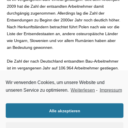
2009 hat die Zahl der entsandten Arbeitnehmer damit
durchgängig zugenommen. Allerdings lag die Zahl der
Entsendungen zu Beginn der 2000er Jahr noch deutlich höher.
Nach Herkunftsländern betrachtet führt Polen nach wie vor die
Liste der Entsendestaaten an, andere osteuropäische Länder
wie Ungarn, Slowenien und vor allem Rumänien haben aber
an Bedeutung gewonnen.
Die Zahl der nach Deutschland entsandten Bau-Arbeitnehmer
ist im vergangenen Jahr auf 106.964 Arbeitnehmer gestiegen.
Dies geht aus den Meldungen der Entsendebetriebe zum
Urlaubsverfahren bei SOKA-BAU hervor. Mit rund 9 % war der
Wir verwenden Cookies, um unsere Website und
Anstieg aber schwächer als in den vergangenen beiden Jahren
unseren Service zu optimieren.
Weiterlesen
-
Impressum
als die Zahl der Entsendungen noch um jeweils rund 10 % bzw.
18 % zugenommen hat. Seit 2009 ist die Zahl der
Entsendungen in die deutsche Bauwirtschaft stetig gestiegen –
Alle akzeptieren
im Vergleich zur Jahrtausendwende liegt die Zahl der
Entsendungen aktuell aber auf einem niedrigeren Niveau. Im