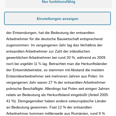
Nur funktionsfähig
Jahr 2001 wurden noch rund 121.000 Arbeitnehmer nach
Deutschland entsandt.
Einstellungen anzeigen
Da die Zahl der gewerblichen inländischen Arbeitnehmer in
den vergangenen Jahren geringer gestiegen ist als die Zahl
der Entsendungen, hat die Bedeutung der entsandten
Arbeitnehmer für die deutsche Bauwirtschaft entsprechend
zugenommen. Im vergangenen Jahr lag das Verhältnis der
entsandten Arbeitnehmer zur Zahl der inländischen
gewerblichen Arbeitnehmer bei rund 20 %, während es 2009
Betrachtet man die Herkunftsländer
noch bei ungefähr 11 % lag.
der Entsendebetriebe, so stammen mit Abstand die meisten
Entsendearbeitnehmer seit mehreren Jahren aus Polen. Im
vergangenen Jahr waren 27 % der entsandten Arbeitnehmer
polnische Beschäftigte. Allerdings hat Polen seit einigen Jahren
relativ an Bedeutung als Herkunftsland eingebüßt (Anteil 2005:
41 %). Demgegenüber haben andere osteuropäische Länder
an Bedeutung gewonnen. Fast 12 % der entsandten
Arbeitnehmer kommen mittlerweile aus Rumänien, rund 9 %