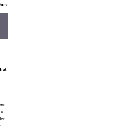
hutz
 hat
end
 u.
der
t