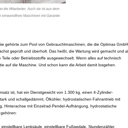
die Mitarbeiter. Auch sie ist aus dem
h einwandfreie Maschinen mit Garantie
 Sie gehörte zum Pool von Gebrauchtmaschinen, die die Optimas Gmb
chst geprüft und überholt. Das heißt, die Wartung wird gemacht und al
 Teile oder Betriebsstoffe ausgewechselt. Wenn alles auf technisch
ie auf die Maschine. Und schon kann die Arbeit damit losgehen.
atz ist, hat ein Dienstgewicht von 1.300 kg, einen 4-Zylinder-
stark und schallgedämmt, Ölkühler, hydrostatischen Fahrantrieb mit
g, Hinterachse mit Einzelrad-Pendel-Aufhängung, hydrostatische
g gehören:
e, einstellbare Lenksäule, einstellbare Fußpedale, Stundenzähler,