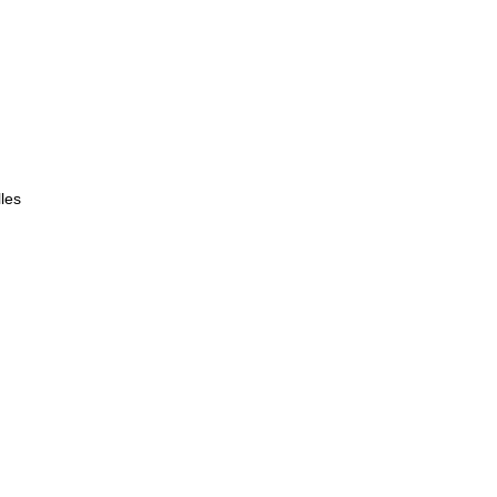
H
les