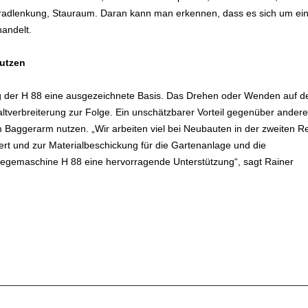
 Allradlenkung, Stauraum. Daran kann man erkennen, dass es sich um ei
andelt.
nutzen
ung der H 88 eine ausgezeichnete Basis. Das Drehen oder Wenden auf d
altverbreiterung zur Folge. Ein unschätzbarer Vorteil gegenüber ander
m Baggerarm nutzen. „Wir arbeiten viel bei Neubauten in der zweiten R
tert und zur Materialbeschickung für die Gartenanlage und die
legemaschine H 88 eine hervorragende Unterstützung“, sagt Rainer