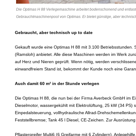
Die Optimas H 88 Verlegemaschine arbeitet bodenschonend und entlastet 
Gebrauchtmaschinenpool von Optimas. Er bietet günstige, aber technisc
Gebraucht, aber technisch up to date
Gekauft wurde eine Optimas H 88 mit 3.100 Betriebsstunden.
(Ramsloh) anbietet. Alle diese Maschinen werden im Werk zunä
auf Herz und Nieren geprüft. Wenn nötig, werden verschlissene
einwandfreiem Stand ist, bekommt der Kunde noch eine Garant
Auch damit 60 m² in der Stunde verlegen
Die Optimas H 88, die nun bei der Firma Averbeck GmbH im Eins
Dieselmotor, wassergekühlt mit Elektrolüftung, 25 kW (34 PS) 
Einpedalsteuerung, vollhydraulische Allrad-Drehschemellenkun
Feststellbremse; Tank 45 l Diesel, CE-Zeichen. Zur Ausrüstun
Pflastergreifer Multi6 (6 Greifarme mit 6 Zylindern), Anlegehilf