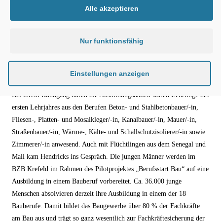
Alle akzeptieren
Nur funktionsfähig
Bundesministerin Hendricks besucht das Bau Asbildungszentrum in
Krefeld
Copyright ZDB/Zensen
Einstellungen anzeigen
Bei ihrem Rundgang durch die Ausbildungshallen waren Lehrlinge des
ersten Lehrjahres aus den Berufen Beton- und Stahlbetonbauer/-in,
Fliesen-, Platten- und Mosaikleger/-in, Kanalbauer/-in, Mauer/-in,
Straßenbauer/-in, Wärme-, Kälte- und Schallschutzisolierer/-in sowie
Zimmerer/-in anwesend.
Auch mit Flüchtlingen aus dem Senegal und
Mali kam Hendricks ins Gespräch. Die jungen Männer werden im
BZB Krefeld im Rahmen des Pilotprojektes „Berufsstart Bau“ auf eine
Ausbildung in einem Bauberuf vorbereitet.
Ca. 36.000 junge
Menschen absolvieren derzeit ihre Ausbildung in einem der 18
Bauberufe. Damit bildet das Baugewerbe über 80 % der Fachkräfte
am Bau aus und trägt so ganz wesentlich zur Fachkräftesicherung der