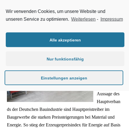
nach dem Erneuerbare-Energien-Gesetz (EEG) von 6,17
Cent/kWh auf 6,35 Cent/kWh. Ebenso steigen die Kraft-
Wir verwenden Cookies, um unsere Website und
Wärme-Kopplung-Umlage, die §19 StromNEV-Umlage und
unseren Service zu optimieren.
Weiterlesen
-
Impressum
die Offshore-Umlage. Für die Netzentgelte wird bundesweit
eine durchschnittliche Steigerung von 5,4 Prozent erwartet.
Alle akzeptieren
Ein
Anbietervergl
Nur funktionsfähig
eich lohnt
sich
Einstellungen anzeigen
Nach
Aussage des
Hauptverban
ds der Deutschen Bauindustrie sind Hauptpreistreiber im
Baugewerbe die starken Preissteigerungen bei Material und
Energie. So stieg der Erzeugerpreisindex für Energie auf Basis