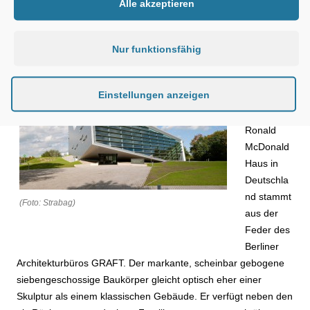
Alle akzeptieren
Der
Entwurf für
Nur funktionsfähig
das 20.
und
Einstellungen anzeigen
gleichzeitig
drittgrößte
Ronald
McDonald
Haus in
Deutschla
nd stammt
(Foto: Strabag)
aus der
Feder des
Berliner
Architekturbüros GRAFT. Der markante, scheinbar gebogene
siebengeschossige Baukörper gleicht optisch eher einer
Skulptur als einem klassischen Gebäude. Er verfügt neben den