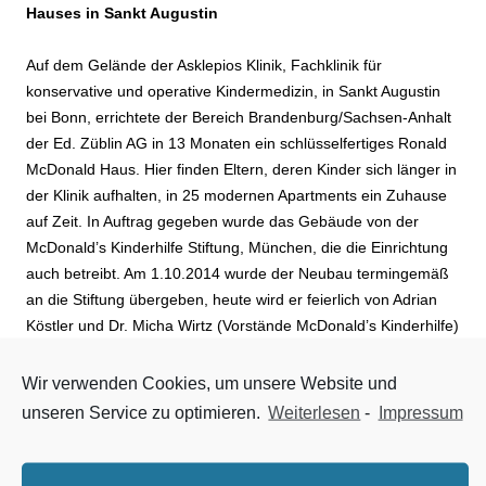
Hauses in Sankt Augustin
Auf dem Gelände der Asklepios Klinik, Fachklinik für
konservative und operative Kindermedizin, in Sankt Augustin
bei Bonn, errichtete der Bereich Brandenburg/Sachsen-Anhalt
der Ed. Züblin AG in 13 Monaten ein schlüsselfertiges Ronald
McDonald Haus. Hier finden Eltern, deren Kinder sich länger in
der Klinik aufhalten, in 25 modernen Apartments ein Zuhause
auf Zeit. In Auftrag gegeben wurde das Gebäude von der
McDonald’s Kinderhilfe Stiftung, München, die die Einrichtung
auch betreibt. Am 1.10.2014 wurde der Neubau termingemäß
an die Stiftung übergeben, heute wird er feierlich von Adrian
Köstler und Dr. Micha Wirtz (Vorstände McDonald’s Kinderhilfe)
eröffnet. Es werden zahlreiche Ehrengäste anwesend sein,
darunter Ute Schäfer (Ministerin für Familie, Jugend, Kultur
Wir verwenden Cookies, um unsere Website und
und Sport des Landes NRW), Holger Beeck
unseren Service zu optimieren.
Weiterlesen
-
Impressum
(Vorstandsvorsitzender McDonald’s Deutschland), Klaus
Schumacher (Bürgermeister der Stadt Sankt Augustin) und
Oliver Pocher (Schirmherr McDonald’s Kinderhilfe).