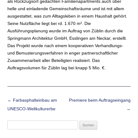
als Rückzugsort gedachten Familienapartments auch über
helle und einladende Gemeinschaftsräume und ist mit allem
ausgestattet, was zum Alltagsleben in einem Haushalt gehört.
Seine Nutzfläche liegt bei rd. 1.670 m². Die
Ausführungsplanung wurde im Auftrag von Züblin durch die
Springmann Architektur GmbH, Esslingen am Neckar, erstellt.
Das Projekt wurde nach einem kooperativen Verhandlungs-
und Bemusterungsverfahren in enger partnerschaftlicher
Zusammenarbeit aller Beteiligten realisiert. Das
Auftragsvolumen für Züblin lag bei knapp 5 Mio. €.
Beitrags-Navigation
←
Farbasphalteinbau am
Premiere beim Auftragseingang
UNESCO-Weltkulturerbe
→
Suchen
nach: