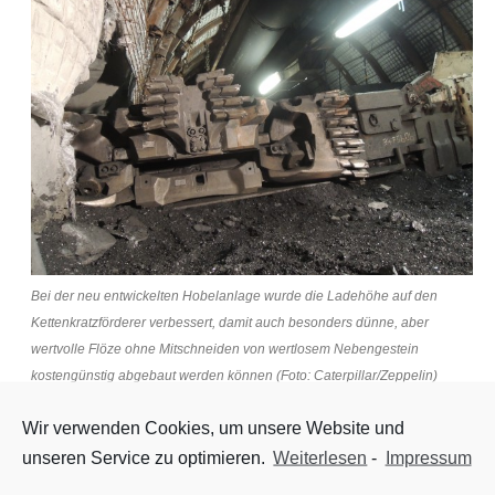
Bei der neu entwickelten Hobelanlage wurde die Ladehöhe auf den
Kettenkratzförderer verbessert, damit auch besonders dünne, aber
wertvolle Flöze ohne Mitschneiden von wertlosem Nebengestein
kostengünstig abgebaut werden können (Foto: Caterpillar/Zeppelin)
Wir verwenden Cookies, um unsere Website und
„Damit ist uns eine kleine Sensation gelungen. Wir waren der
unseren Service zu optimieren.
Weiterlesen
-
Impressum
erste Cat Händler weltweit, der nach Start der Vertriebs- und