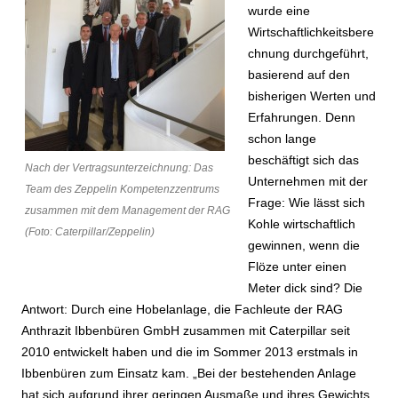
wurde eine
Wirtschaftlichkeitsbere
chnung durchgeführt,
basierend auf den
bisherigen Werten und
Erfahrungen. Denn
schon lange
beschäftigt sich das
Nach der Vertragsunterzeichnung: Das
Unternehmen mit der
Team des Zeppelin Kompetenzzentrums
Frage: Wie lässt sich
zusammen mit dem Management der RAG
Kohle wirtschaftlich
(Foto: Caterpillar/Zeppelin)
gewinnen, wenn die
Flöze unter einen
Meter dick sind? Die
Antwort: Durch eine Hobelanlage, die Fachleute der RAG
Anthrazit Ibbenbüren GmbH zusammen mit Caterpillar seit
2010 entwickelt haben und die im Sommer 2013 erstmals in
Ibbenbüren zum Einsatz kam. „Bei der bestehenden Anlage
hat sich aufgrund ihrer geringen Ausmaße und ihres Gewichts