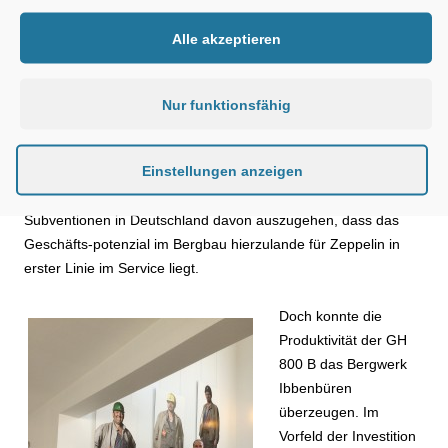
Serviceaktivitäten für Über- und Untertagebergbaugeräte einen
solchen Verkaufserfolg melden kann. Das ist aber noch in
Alle akzeptieren
anderer Hinsicht außergewöhnlich, wenn man bedenkt, dass in
Deutschland der Steinkohlebergbau 2018 zu Ende geht“,
freute sich Christian Dummler, als Zeppelin
Nur funktionsfähig
Konzerngeschäftsführer für das Ressort Finanzen und für die
Integration des neuen Geschäftsfeldes verantwortlich, über
Einstellungen anzeigen
den Auftrag. Denn dieser war alles andere als
selbstverständlich. Vielmehr war aufgrund der auslaufenden
Subventionen in Deutschland davon auszugehen, dass das
Geschäfts-potenzial im Bergbau hierzulande für Zeppelin in
erster Linie im Service liegt.
Doch konnte die
Produktivität der GH
800 B das Bergwerk
Ibbenbüren
überzeugen. Im
Vorfeld der Investition