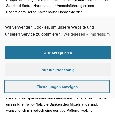
Saarland Stefan Hardt und der Amtseinführung seines
Nachfolgers Bernd Kaltenhäuser bedankte sich
Wirtschaftsministerin Eveline Lemke für den Einsatz von Hardt
für den Wirtschaftsstandort Rheinland-Pfalz. Der scheidende
Wir verwenden Cookies, um unsere Website und
Präsident sei auch als Mitglied der Zukunftsinitiative Rheinland-
unseren Service zu optimieren.
Weiterlesen
-
Impressum
Pfalz ein wichtiger Gesprächspartner für die Landesregierung
gewesen. Hardt verantwortet ab Anfang nächsten Jahres in der
Zentrale der Bundesbank den Bereich Bargeld. Die
Alle akzeptieren
Wirtschaftsministerin nutzte den Anlass, um für eine
angemessene Bankenaufsicht für kleinere und mittlere
Geldinstitute auch in Zeiten europäischer Bankenregulierung
Nur funktionsfähig
zu werben.
Lemke: „ Mehr Bankenaufsicht ist grundsätzlich gut, da sind wir
Einstellungen anzeigen
uns alle einig. Das hat uns die Finanzkrise gelehrt. Gerade mit
Blick auf die Sparkassen und Genossenschaftsbanken, die bei
uns in Rheinland-Pfalz die Banken des Mittelstands sind,
wünsche ich mir jedoch eine genaue Prüfung, welche