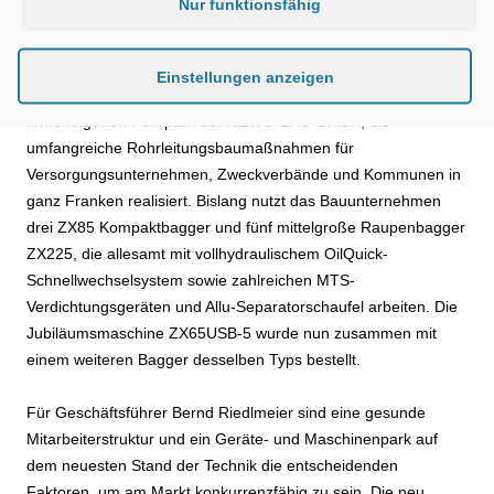
Nur funktionsfähig
Monate alten Enkelsohn Ben, dem die Begeisterung für
Baumaschinen bereits anzusehen war.
Einstellungen anzeigen
Der Minibagger ZX65USB-5 ist die zehnte Hitachi-Maschine im
firmeneigenen Fuhrpark der NEWO-BAU GmbH, die
umfangreiche Rohrleitungsbaumaßnahmen für
Versorgungsunternehmen, Zweckverbände und Kommunen in
ganz Franken realisiert. Bislang nutzt das Bauunternehmen
drei ZX85 Kompaktbagger und fünf mittelgroße Raupenbagger
ZX225, die allesamt mit vollhydraulischem OilQuick-
Schnellwechselsystem sowie zahlreichen MTS-
Verdichtungsgeräten und Allu-Separatorschaufel arbeiten. Die
Jubiläumsmaschine ZX65USB-5 wurde nun zusammen mit
einem weiteren Bagger desselben Typs bestellt.
Für Geschäftsführer Bernd Riedlmeier sind eine gesunde
Mitarbeiterstruktur und ein Geräte- und Maschinenpark auf
dem neuesten Stand der Technik die entscheidenden
Faktoren, um am Markt konkurrenzfähig zu sein. Die neu