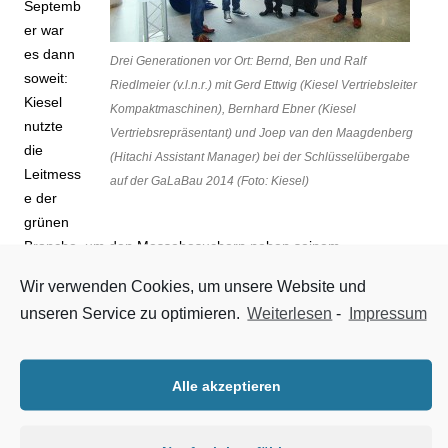
Septemb
er war
es dann
Drei Generationen vor Ort: Bernd, Ben und Ralf
soweit:
Riedlmeier (v.l.n.r.) mit Gerd Ettwig (Kiesel Vertriebsleiter
Kiesel
Kompaktmaschinen), Bernhard Ebner (Kiesel
nutzte
Vertriebsrepräsentant) und Joep van den Maagdenberg
die
(Hitachi Assistant Manager) bei der Schlüsselübergabe
Leitmess
auf der GaLaBau 2014 (Foto: Kiesel)
e der
grünen
Branche, um den Messebesuchern neben seinem
Kompaktmaschinenangebot für den Garten- und
Wir verwenden Cookies, um unsere Website und
Landschaftsbau auch die Hitachi-Jubiläumsmaschine zu
unseren Service zu optimieren.
Weiterlesen
-
Impressum
präsentieren und diese offiziell ihrem neuen Besitzer zu
übergeben. Joep van den Maagdenberg, Assistant Manager
für Minibagger bei Hitachi, war eigens angereist, um NEWO-
Alle akzeptieren
BAU-Geschäftsführer Bernd Riedlmeier persönlich zur neuen
Maschine zu gratulieren. Dieser nutzte die Gelegenheit für
einen Familienausflug mit seinem Sohn Ralf und dem sechs