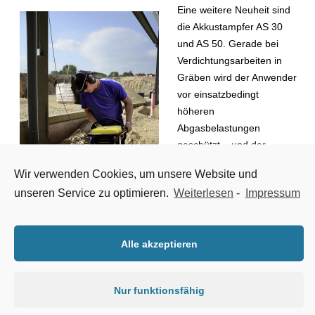
Eine weitere Neuheit sind
die Akkustampfer AS 30
und AS 50. Gerade bei
Verdichtungsarbeiten in
Gräben wird der Anwender
vor einsatzbedingt
höheren
Abgasbelastungen
geschützt – und der
Unternehmer spart
Wir verwenden Cookies, um unsere Website und
spürbar bei den
unseren Service zu optimieren.
Weiterlesen
-
Impressum
Betriebskosten: Durch den
Betrieb mit Strom lassen
sich bis zu 63 Prozent
Der neue Akkustampfer AS 50 in
Alle akzeptieren
einsparen, zusätzlich fallen
Action (Foto: Wacker Neuson)
typische Wartungsarbeiten
konventioneller Stampfer,
Nur funktionsfähig
beispielsweise am
Vergaser, beim Akkustampfer nicht an. Der Akku beider Geräte