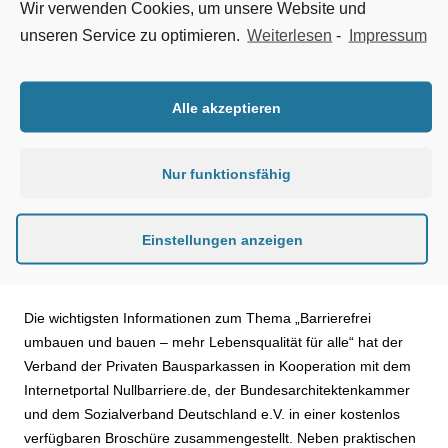
verfügen, das man auch am Rollator gehend oder im Rollstuhl
Wir verwenden Cookies, um unsere Website und
sitzend nutzen kann, kaum vorhanden. Breitere Türen,
unseren Service zu optimieren.
Weiterlesen
-
Impressum
stufenfreie Zugänge oder ein Treppenlift zum Erreichen oberer
Stockwerke haben ebenfalls Seltenheitswert. Daher ist sich
Alexander Nothaft vom Verband der Privaten Bausparkassen
Alle akzeptieren
sicher: „Der altersgerechte Umbau bestehender Häuser und
Wohnungen wird in den kommenden Jahren zu einem der
Nur funktionsfähig
wichtigsten Bereiche in der Finanzierung von
Modernisierungsmaßnahmen.“
Einstellungen anzeigen
Tipps zu Umbau und Finanzierung von barrierefreien
Wohnungen
Die wichtigsten Informationen zum Thema „Barrierefrei
umbauen und bauen – mehr Lebensqualität für alle“ hat der
Verband der Privaten Bausparkassen in Kooperation mit dem
Internetportal Nullbarriere.de, der Bundesarchitektenkammer
und dem Sozialverband Deutschland e.V. in einer kostenlos
verfügbaren Broschüre zusammengestellt. Neben praktischen