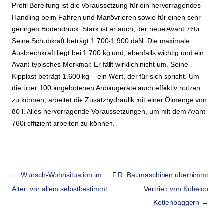
Profil Bereifung ist die Voraussetzung für ein hervorragendes
Handling beim Fahren und Manövrieren sowie für einen sehr
geringen Bodendruck. Stark ist er auch, der neue Avant 760i.
Seine Schubkraft beträgt 1.700-1.900 daN. Die maximale
Ausbrechkraft liegt bei 1.700 kg und, ebenfalls wichtig und ein
Avant-typisches Merkmal: Er fällt wirklich nicht um. Seine
Kipplast beträgt 1.600 kg – ein Wert, der für sich spricht. Um
die über 100 angebotenen Anbaugeräte auch effektiv nutzen
zu können, arbeitet die Zusatzhydraulik mit einer Ölmenge von
80 l. Alles hervorragende Voraussetzungen, um mit dem Avant
760i effizient arbeiten zu können.
Beitrags-Navigation
←
Wunsch-Wohnsituation im
F.R. Baumaschinen übernimmt
Alter: vor allem selbstbestimmt
Vertrieb von Kobelco
Kettenbaggern
→