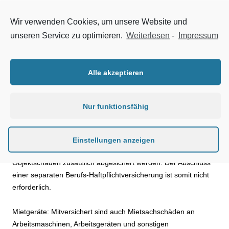
Bereich separat bis 1.000.000 Euro, neu jetzt mit
anschließender Erweiterung auf vertraglich vereinbarte
Wir verwenden Cookies, um unsere Website und
Versicherungssummen
unseren Service zu optimieren.
Weiterlesen
-
Impressum
Optionale Versicherungssumme von 10.000.000 Euro
pauschal für Personen- und sonstige Schäden (Sach-
Alle akzeptieren
und Vermögensschäden) einschließlich Bearbeitungs-
und Leitungsschäden
Nur funktionsfähig
Hinzu kommen individuelle Zusatzleistungen wie die
Planungsdeckung für fremde Bauvorhaben: Übernimmt der
Kunde also die Planung für Bauvorhaben, für deren
Einstellungen anzeigen
Ausführung er nicht zuständig ist, kann das Planungsrisiko für
Objektschäden zusätzlich abgesichert werden. Der Abschluss
einer separaten Berufs-Haftpflichtversicherung ist somit nicht
erforderlich.
Mietgeräte: Mitversichert sind auch Mietsachschäden an
Arbeitsmaschinen, Arbeitsgeräten und sonstigen