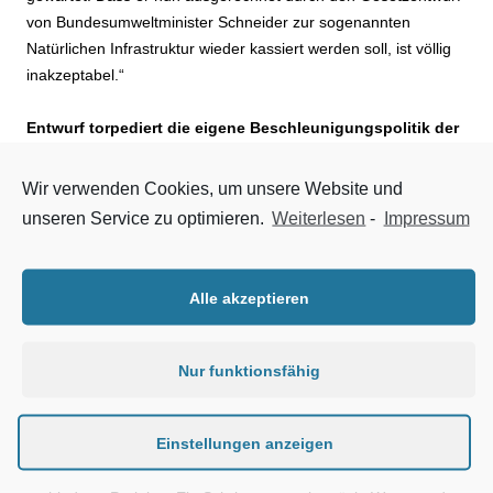
von Bundesumweltminister Schneider zur sogenannten
Natürlichen Infrastruktur wieder kassiert werden soll, ist völlig
inakzeptabel.“
Entwurf torpediert die eigene Beschleunigungspolitik der
Bundesregierung
Wir verwenden Cookies, um unsere Website und
Der Entwurf konterkariert die gerade erst beschlossene
unseren Service zu optimieren.
Weiterlesen
-
Impressum
Beschleunigungspolitik in zentralen Punkten. Für den Großteil
der Bundes-, Landes- und Kommunalstraßen sowie Brücken –
alle nicht prioritären Vorhaben – sollen Naturschutzgebiete,
Alle akzeptieren
Nationalparks, Kernzonen von Biosphärenreservaten oder
Moore künftig als im überragenden öffentlichen Interesse
gelten und damit Vorrang erhalten.
Nur funktionsfähig
Pakleppa: „Das bedeutet nicht weniger, sondern mehr
Einstellungen anzeigen
Bürokratie: zusätzliche Prüfungen, neue Rechtsunsicherheiten,
mehr Klagen, längere Verfahren – im schlimmsten Fall