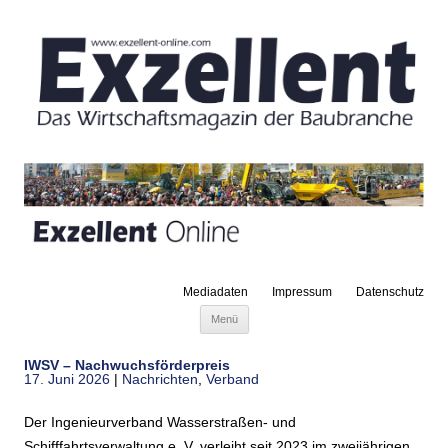
Mediadaten
Impressum
Datenschutz
Zum Inhalt springen
Menü
IWSV – Nachwuchsförderpreis
17. Juni 2026
|
Nachrichten
,
Verband
Der Ingenieurverband Wasserstraßen- und
Schifffahrtsverwaltung e. V. verleiht seit 2023 im zweijährigen