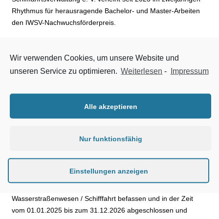
Rhythmus für herausragende Bachelor- und Master-Arbeiten
den IWSV-Nachwuchsförderpreis.
Dipl.-Ing. Stefanie von Einem, Bundesvorsitzende des IWSV:
Wir verwenden Cookies, um unsere Website und
„Der IWSV hat sich die Förderung junger Ingenieurinnen und
Ingenieure zum Ziel gesetzt. Der Förderpreis beträgt jeweils
unseren Service zu optimieren.
Weiterlesen
-
Impressum
1.000 € für die beste Bachelor- und Masterarbeit. Wir würdigen
hiermit gezielt die Leistungen junger Menschen und werben
damit auch für eine Beschäftigung bei der Wasserstraßen- und
Alle akzeptieren
Schifffahrtsverwaltung.“
Nur funktionsfähig
Eingereicht werden können ab dem 1. Juli 2026 bis zum
31.12.2026 Bachelor- oder Masterarbeiten, die an
Universitäten, Hochschulen, Fachhochschulen oder anderen
Einstellungen anzeigen
staatlich anerkannten Forschungseinrichtungen angefertigt
wurden. Die Arbeiten müssen sich mit den Themenfeldern
Wasserstraßenwesen / Schifffahrt befassen und in der Zeit
vom 01.01.2025 bis zum 31.12.2026 abgeschlossen und