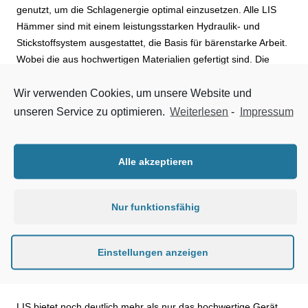
genutzt, um die Schlagenergie optimal einzusetzen. Alle LIS
Hämmer sind mit einem leistungsstarken Hydraulik- und
Stickstoffsystem ausgestattet, die Basis für bärenstarke Arbeit.
Wobei die aus hochwertigen Materialien gefertigt sind. Die
Basis für Langlebigkeit.
Wir verwenden Cookies, um unsere Website und
Eine starke Produktlinie
unseren Service zu optimieren.
Weiterlesen
-
Impressum
Linser bietet eine umfangreiche Produktlinie für
Hydraulikhämmer. Insgesamt 12 Modelle stehen zur
Alle akzeptieren
Verfügung. Für Einsätze in Rückbau, Gewinnung, Galabau,
Tiefbau u.v.m.. 12 LIS Modelle für Baggergrößen von 0,8 t bis
Nur funktionsfähig
75 t Eigengewicht. Der kleinste Hydraulikhammer LIS-40 wiegt
143 kg, der größte LIS 215A-Bt dann 6.900 kg. Die Spannweite
der Schlagenergie reicht von 300 Joule bis 4.401 Joule.
Einstellungen anzeigen
Mehr als nur der Hammer
LIS bietet noch deutlich mehr als nur das hochwertige Gerät.