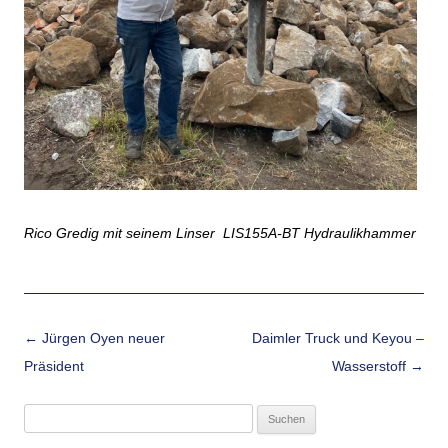
Rico Gredig mit seinem Linser LIS155A-BT Hydraulikhammer
Beitrags-Navigation
←
Jürgen Oyen neuer
Daimler Truck und Keyou –
Präsident
Wasserstoff
→
Suchen
nach: