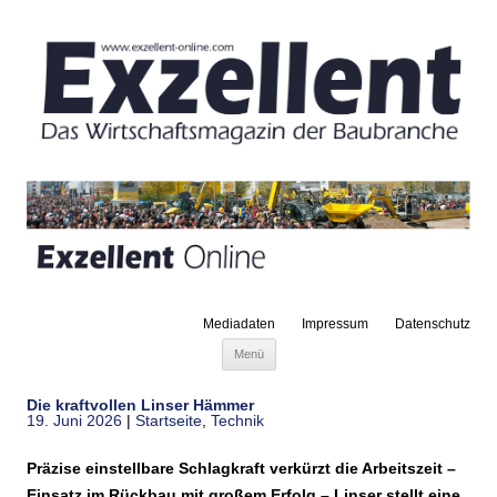
Mediadaten
Impressum
Datenschutz
Zum Inhalt springen
Menü
Die kraftvollen Linser Hämmer
19. Juni 2026
|
Startseite
,
Technik
Präzise einstellbare Schlagkraft verkürzt die Arbeitszeit –
Einsatz im Rückbau mit großem Erfolg – Linser stellt eine